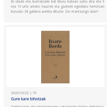
Bi idazle eta ilustratzaile bat liburu batean sartu dira eta 5
eta 15 urte arteko haurrek eta gazteek egindako heriotzari
buruzko 38 galdera aurkitu dituzte. Zer erantzungo dute?
2025/10/22 | 79
Gure kare bihotzak
Denboraren eta intimitatearen sakonerako bidaia elebiduna.