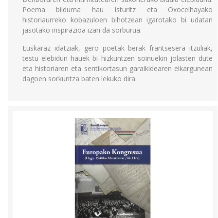
Poema bilduma hau Isturitz eta Oxocelhayako
historiaurreko kobazuloen bihotzean igarotako bi udatan
jasotako inspirazioa izan da sorburua.
Euskaraz idatziak, gero poetak berak frantsesera itzuliak,
testu elebidun hauek bi hizkuntzen soinuekin jolasten dute
eta historiaren eta sentikortasun garaikidearen elkargunean
dagoen sorkuntza baten lekuko dira.