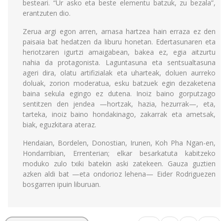
besteari. “Ur asko eta beste elementu batzuk, zu bezala”,
erantzuten dio.
Zerua argi egon arren, arnasa hartzea hain erraza ez den
paisaia bat hedatzen da liburu honetan. Edertasunaren eta
heriotzaren igurtzi amaigabean, bakea ez, egia aitzurtu
nahia da protagonista. Laguntasuna eta sentsualtasuna
ageri dira, olatu artifizialak eta uharteak, doluen aurreko
doluak, zorion moderatua, esku batzuek egin dezaketena
baina sekula egingo ez dutena. Inoiz baino gorputzago
sentitzen den jendea —hortzak, hazia, hezurrak—, eta,
tarteka, inoiz baino hondakinago, zakarrak eta ametsak,
biak, eguzkitara ateraz.
Hendaian, Bordelen, Donostian, Irunen, Koh Pha Ngan-en,
Hondarribian, Errenterian; elkar besarkatuta kabitzeko
moduko zulo txiki batekin aski zatekeen. Gauza guztien
azken aldi bat —eta ondorioz lehena— Eider Rodriguezen
bosgarren ipuin liburuan.