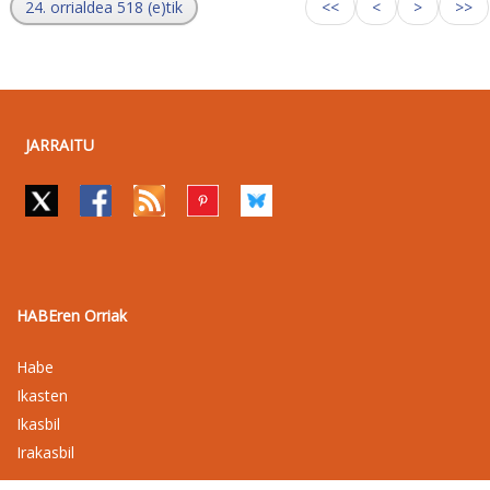
24. orrialdea 518 (e)tik
<<
<
>
>>
JARRAITU
HABEren Orriak
Habe
Ikasten
Ikasbil
Irakasbil