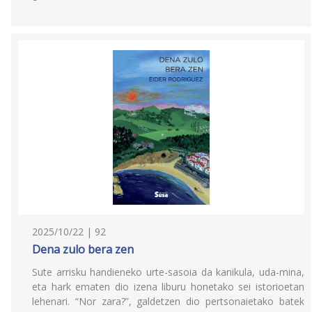
2025/10/22 | 92
Dena zulo bera zen
Sute arrisku handieneko urte-sasoia da kanikula, uda-mina,
eta hark ematen dio izena liburu honetako sei istorioetan
lehenari. “Nor zara?”, galdetzen dio pertsonaietako batek