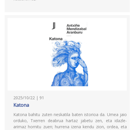
2025/10/22 | 91
Katona
Katona bahitu zuten neskatila baten istorioa da. Umea jaio
orduko, Txerren deabrua hartaz jabetu zen, eta idazle-
arimaz hornitu zuen; hurrena izena kendu zion, ordea, eta