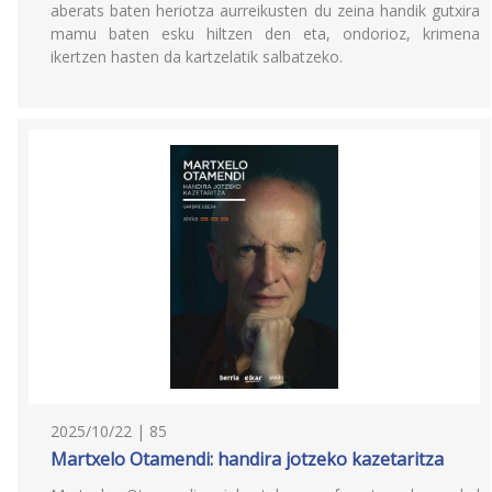
aberats baten heriotza aurreikusten du zeina handik gutxira
mamu baten esku hiltzen den eta, ondorioz, krimena
ikertzen hasten da kartzelatik salbatzeko.
2025/10/22 | 85
Martxelo Otamendi: handira jotzeko kazetaritza