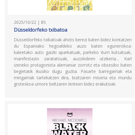
2025/10/22 | 85
Düsseldorfeko txibatoa
Düsseldorfeko txibatoak ahots berezi baten bidez kontatzen
du Espainiako hegoaldeko auzo baten egunerokoa:
kaleetako auto gaizki aparkatuak, parkeko iturri kutsatuak,
manifestazio zaratatsuak, auzokideen utzikeria… Karl
izeneko protagonista alemaniar zorrotz eta obsesibo baten
begietatik ikusiko dugu guztia. Pasarte barregarriak eta
mingarriak tartekatzen dira, bizitzaren miseria eta mundu
groteskoa umore beltzaren lenteen bidez erakutsiak.