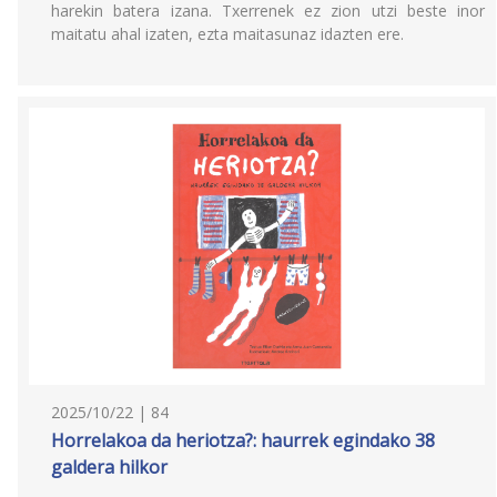
harekin batera izana. Txerrenek ez zion utzi beste inor
maitatu ahal izaten, ezta maitasunaz idazten ere.
2025/10/22 | 84
Horrelakoa da heriotza?: haurrek egindako 38
galdera hilkor