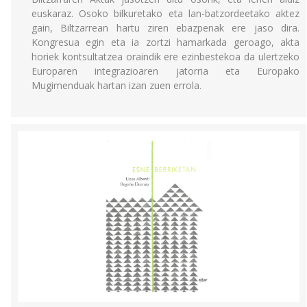
euskaraz. Osoko bilkuretako eta lan-batzordeetako aktez
gain, Biltzarrean hartu ziren ebazpenak ere jaso dira.
Kongresua egin eta ia zortzi hamarkada geroago, akta
horiek kontsultatzea oraindik ere ezinbestekoa da ulertzeko
Europaren integrazioaren jatorria eta Europako
Mugimenduak hartan izan zuen errola.