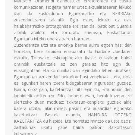
Martxelo Otamendi ezinbesteko erreferentea da euskal
komunikazioan. Hogeita hamar urtez aktualitatearen lekuko
izan da Euskaldunon Egunkaria-ko eta BERRIAko
zuzendaritzaren talaiatik. Egia esan, lekuko ez ezik
halabeharrezko protagonista ere izan da, batik bat Guardia
Zibilak atxilotu eta torturatu zuenean, Euskaldunon
Egunkaria ixteko operazioaren barruan.
Zuzendaritza utzi eta erronka berriei aurre egiten hasi den
honetan, bere ibilbidea errepasatu du Garbiñe Ubedaren
eskutik. Tolosako eskolapioetako ikasle euskaldun baina
oraindik euskaltzale ez zen garaiaz hitz egin du,
euskalgintzan eta komunikazioan egindako lehen urratsez,
Egunkaria-n «zuzendari bekario» hasi zenekoaz… eta, nola
ez, egunkari haren itxiera bidegabearen inguruabar guztiez.
Baina, oroz gain, kazetaritzaz hitz egin du, «munduan den
lanbiderik politenaz». Edo, hobeto esan, berak kazetaritza
ulertzeko duen moduaz: txikitasun-konplexu guztiak alde
batera utzita, jakin-minez, pasioz eta ausardiaz egindako
kazetaritzaz. Bestela esanda, HANDIRA JOTZEKO
KAZETARITZA du hizpide. Eta horretaz mintzo da uste osoz,
zailtasunak ukatu gabe baina baikor. Baikortasun
kutsakorrez.