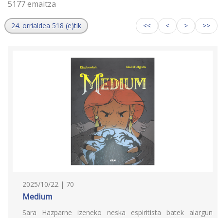
5177 emaitza
24. orrialdea 518 (e)tik
<<
<
>
>>
2025/10/22 | 70
Medium
Sara Hazparne izeneko neska espiritista batek alargun