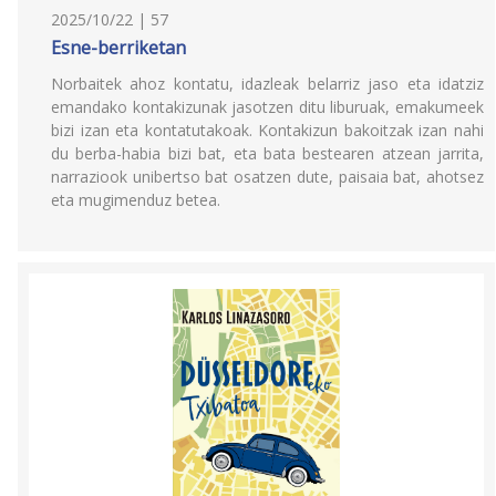
2025/10/22 | 57
Esne-berriketan
Norbaitek ahoz kontatu, idazleak belarriz jaso eta idatziz
emandako kontakizunak jasotzen ditu liburuak, emakumeek
bizi izan eta kontatutakoak. Kontakizun bakoitzak izan nahi
du berba-habia bizi bat, eta bata bestearen atzean jarrita,
narraziook unibertso bat osatzen dute, paisaia bat, ahotsez
eta mugimenduz betea.