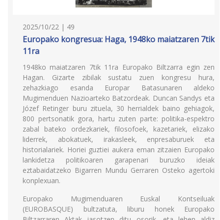
2025/10/22 | 49
Europako kongresua: Haga, 1948ko maiatzaren 7tik
11ra
1948ko maiatzaren 7tik 11ra Europako Biltzarra egin zen
Hagan. Gizarte zibilak sustatu zuen kongresu hura,
zehazkiago esanda Europar Batasunaren aldeko
Mugimenduen Nazioarteko Batzordeak. Duncan Sandys eta
Józef Retinger buru zituela, 30 herrialdek baino gehiagok,
800 pertsonatik gora, hartu zuten parte: politika-espektro
zabal bateko ordezkariek, filosofoek, kazetariek, elizako
liderrek, abokatuek, irakasleek, enpresaburuek eta
historialariek. Horiei guztiei aukera eman zitzaien Europako
lankidetza politikoaren garapenari buruzko ideiak
eztabaidatzeko Bigarren Mundu Gerraren Osteko agertoki
konplexuan.
Europako Mugimenduaren Euskal Kontseiluak
(EUROBASQUE) bultzatuta, liburu honek Europako
Biltzarraren Aktak jasotzen ditu osorik, eta lehen aldiz