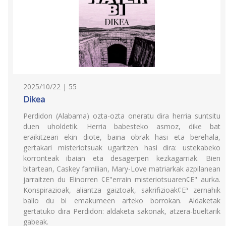
2025/10/22 | 55
Dikea
Perdidon (Alabama) ozta-ozta oneratu dira herria suntsitu
duen uholdetik. Herria babesteko asmoz, dike bat
eraikitzeari ekin diote, baina obrak hasi eta berehala,
gertakari misteriotsuak ugaritzen hasi dira: ustekabeko
korronteak ibaian eta desagerpen kezkagarriak. Bien
bitartean, Caskey familian, Mary-Love matriarkak azpilanean
jarraitzen du Elinorren ¢E"errain misteriotsuaren¢E" aurka.
Konspirazioak, aliantza gaiztoak, sakrifizioak¢Eª zernahik
balio du bi emakumeen arteko borrokan. Aldaketak
gertatuko dira Perdidon: aldaketa sakonak, atzera-bueltarik
gabeak.