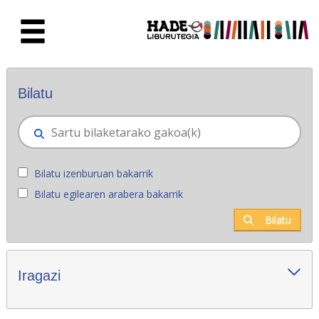
Eduki nagusira joan
Eskuratu berriak - Liburutegia
Bilatu
Bilatu izenburuan bakarrik
Bilatu egilearen arabera bakarrik
Bilatu
Iragazi