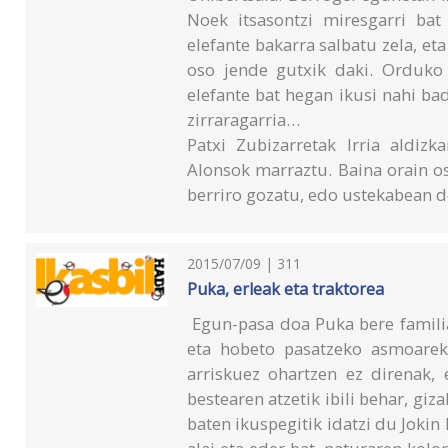
Noek itsasontzi miresgarri bat
elefante bakarra salbatu zela, et
oso jende gutxik daki. Orduko 
elefante bat hegan ikusi nahi b
zirraragarria…
Patxi Zubizarretak Irria aldizk
Alonsok marraztu. Baina orain o
berriro gozatu, edo ustekabean d
2015/07/09 | 311
Puka, erleak eta traktorea
Egun-pasa doa Puka bere familia
eta hobeto pasatzeko asmoarek
arriskuez ohartzen ez direnak, 
bestearen atzetik ibili behar, giz
baten ikuspegitik idatzi du Jokin 