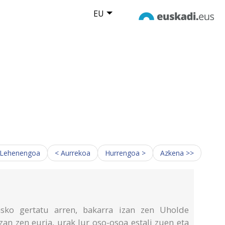
EU
 Lehenengoa
< Aurrekoa
Hurrengoa >
Azkena >>
sko gertatu arren, bakarra izan zen Uholde
zan zen euria, urak lur oso-osoa estali zuen eta