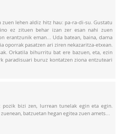
 zuen lehen aldiz hitz hau: pa-ra-di-su. Gustatu
aino ez zituen behar izan zer esan nahi zuen
zion erantzunik eman… Uda batean, baina, dama
lia oporrak pasatzen ari ziren nekazaritza-etxean.
k. Orkatila bihurritu bat ere bazuen, eta, ezin
rk paradisuari buruz kontatzen ziona entzuteari
t pozik bizi zen, lurrean tunelak egin eta egin.
en zuenean, batzuetan hegan egitea zuen amets…