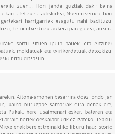
 eraiki zuen… Hori jende guztiak daki; baina
a arkan Jafet zuela adiskidea, Noeren semea, hori
gertakari harrigarriak ezagutu nahi badituzu,
aduzu, hementxe duzu aukera paregabea, aukera
arirako sortu zituen ipuin hauek, eta Aitziber
satuak, moldatuak eta txirikordatuak datozkizu,
eskubritu ditzazun.
rekin. Aitona-amonen baserrira doaz, ondo jan
in, baina burugabe samarrak dira denak ere,
eta Pukak, bere usaimenari esker, bataren eta
aki arraio horiek deskalabrurik ez izateko. Txakur
Mitxelenak bere estreinaldiko liburu hau: istorio