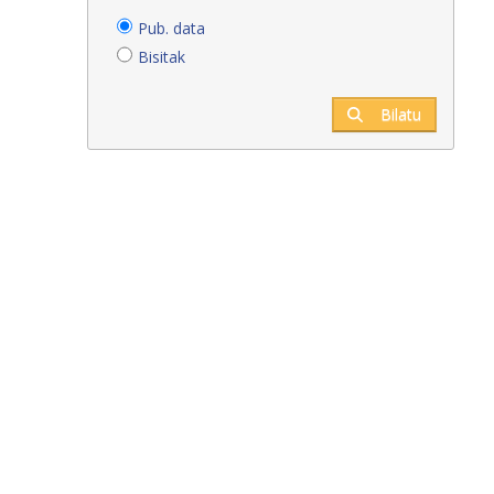
Pub. data
Bisitak
Bilatu