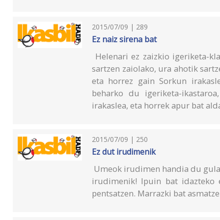
2015/07/09 | 289
Ez naiz sirena bat
Helenari ez zaizkio igeriketa-kla
sartzen zaiolako, ura ahotik sartz
eta horrez gain Sorkun irakasl
beharko du igeriketa-ikastaro
irakaslea, eta horrek apur bat al
2015/07/09 | 250
Ez dut irudimenik
Umeok irudimen handia du gula es
irudimenik! Ipuin bat idazteko 
pentsatzen. Marrazki bat asmatzeko