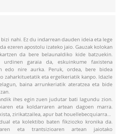
bizi nahi. Ez du indarrean dauden ideia eta lege
z da ezeren apostolu izateko jaio. Gauzak kolokan
lkartzen da bere belaunaldiko kide batzuekin.
o urdinen garaia da, eskuinkume faxistena
kin edo nire aurka. Peruk, ordea, bere bidea
o zaharkituetatik eta ergelkeriatik kanpo. Idazle
lagun, baina arrunkeriatik ateratzea eta bide
izan.
andik ihes egin zuen judutar bati lagundu zion.
iaren eta koldarraren artean dagoen marra.
ista, zirikatzailea, apur bat houellebecquiarra...
idual eta kolektibo baten fikziozko kronika da.
aren eta trantsizioaren artean jaiotako