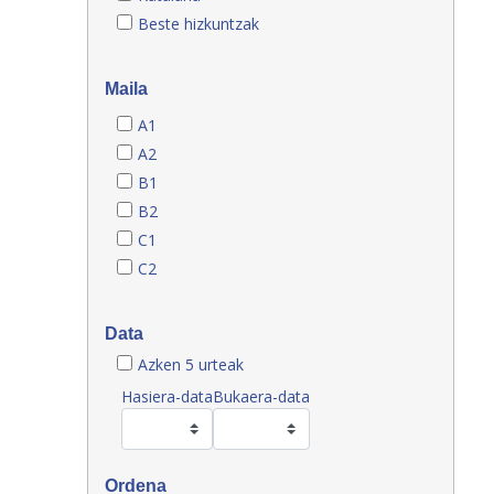
Beste hizkuntzak
Maila
A1
A2
B1
B2
C1
C2
Data
Azken 5 urteak
Hasiera-data
Bukaera-data
Ordena