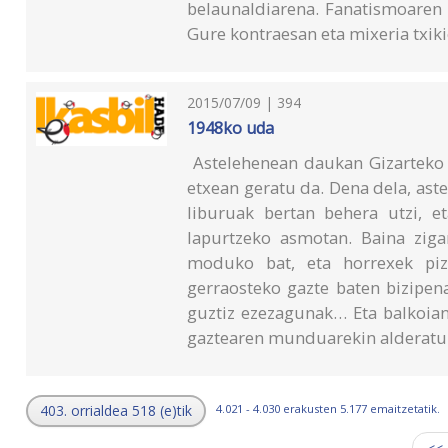
belaunaldiarena. Fanatismoaren 
Gure kontraesan eta mixeria txiki
2015/07/09 | 394
1948ko uda
Astelehenean daukan Gizarteko a
etxean geratu da. Dena dela, aste
liburuak bertan behera utzi, et
lapurtzeko asmotan. Baina zig
moduko bat, eta horrexek piz
gerraosteko gazte baten bizipen
guztiz ezezagunak… Eta balkoian
gaztearen munduarekin alderatuk
403. orrialdea 518 (e)tik
4.021 - 4.030 erakusten 5.177 emaitzetatik.