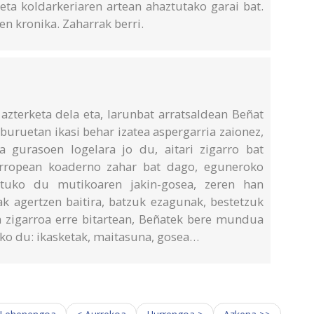
eta koldarkeriaren artean ahaztutako garai bat.
en kronika. Zaharrak berri.
zterketa dela eta, larunbat arratsaldean Beñat
buruetan ikasi behar izatea aspergarria zaionez,
a gurasoen logelara jo du, aitari zigarro bat
arropean koaderno zahar bat dago, eguneroko
tuko du mutikoaren jakin-gosea, zeren han
ak agertzen baitira, batzuk ezagunak, bestetzuk
 zigarroa erre bitartean, Beñatek bere mundua
o du: ikasketak, maitasuna, gosea…