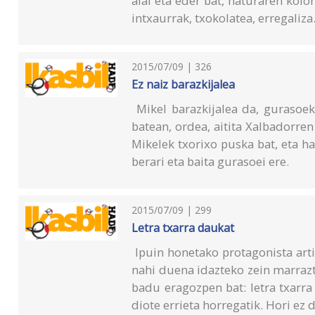
alai eta eder bat, naturaren kolor
intxaurrak, txokolatea, erregaliza.
2015/07/09 | 326
Ez naiz barazkijalea
Mikel barazkijalea da, gurasoek
batean, ordea, aitita Xalbadorre
Mikelek txorixo puska bat, eta h
berari eta baita gurasoei ere.
2015/07/09 | 299
Letra txarra daukat
Ipuin honetako protagonista arti
nahi duena idazteko zein marraz
badu eragozpen bat: letra txarra
diote errieta horregatik. Hori ez 