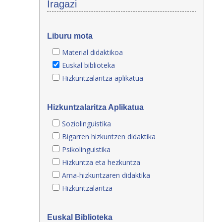
Iragazi
Liburu mota
Material didaktikoa
Euskal biblioteka
Hizkuntzalaritza aplikatua
Hizkuntzalaritza Aplikatua
Soziolinguistika
Bigarren hizkuntzen didaktika
Psikolinguistika
Hizkuntza eta hezkuntza
Ama-hizkuntzaren didaktika
Hizkuntzalaritza
Euskal Biblioteka