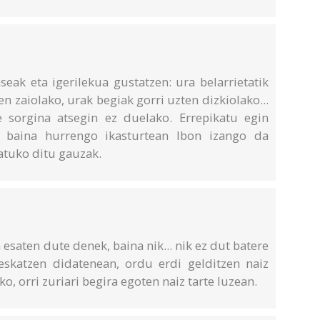
seak eta igerilekua gustatzen: ura belarrietatik
en zaiolako, urak begiak gorri uzten dizkiolako...
e sorgina atsegin ez duelako. Errepikatu egin
a, baina hurrengo ikasturtean Ibon izango da
datuko ditu gauzak.
aten dute denek, baina nik... nik ez dut batere
eskatzen didatenean, ordu erdi gelditzen naiz
, orri zuriari begira egoten naiz tarte luzean.