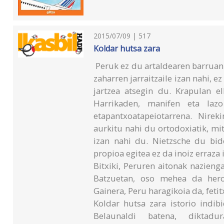
2015/07/09 | 517
Koldar hutsa zara
Peruk ez du artaldearen barruan 
zaharren jarraitzaile izan nahi, e
jartzea atsegin du. Krapulan e
Harrikaden, manifen eta laz
etapantxoatapeiotarrena. Nire
aurkitu nahi du ortodoxiatik, mit
izan nahi du. Nietzsche du bide
propioa egitea ez da inoiz erraza 
Bitxiki, Peruren aitonak nazieng
Batzuetan, oso mehea da hero
Gainera, Peru haragikoia da, fetitx
Koldar hutsa zara istorio indib
Belaunaldi batena, diktadur