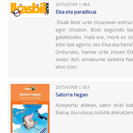
2015/07/09 | 484
Elsa eta paradisua
Elsak bost urte zituenean entzun
egin zitzaion. Bost segundo b
galdetzeko. Hala ere, inork ez 
bitxi bat agertu zen Elsa eta fami
Ordurako, hamar urte zituen Elsa
zenez ibili, emakume xelebre ha
ekin zion.
2015/07/09 | 303
Satorra hegan
Aireportu aldean, sator txiki ba
Baina, burutxoa zulotik ateratz