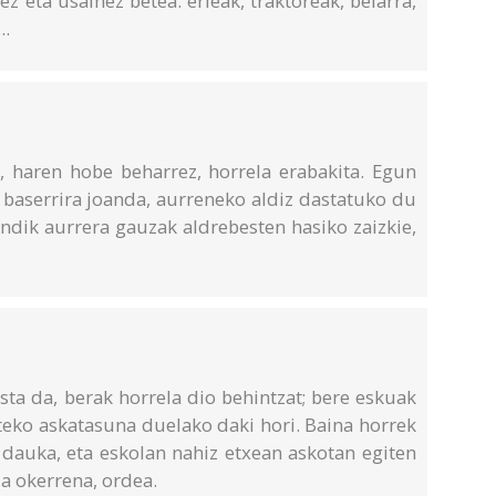
ez eta usainez betea: erleak, traktoreak, belarra,
..
, haren hobe beharrez, horrela erabakita. Egun
n baserrira joanda, aurreneko aldiz dastatuko du
andik aurrera gauzak aldrebesten hasiko zaizkie,
sta da, berak horrela dio behintzat; bere eskuak
teko askatasuna duelako daki hori. Baina horrek
 dauka, eta eskolan nahiz etxean askotan egiten
da okerrena, ordea.