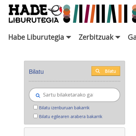
Eduki nagusira joan
Habe Liburutegia
Zerbitzuak
Ga
Eskuratu berriak - Liburutegi
Bilatu
Bilatu
Bilatu izenburuan bakarrik
Bilatu egilearen arabera bakarrik