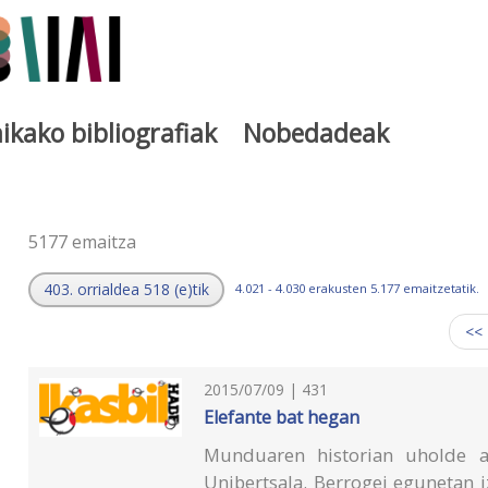
ikako bibliografiak
Nobedadeak
a
5177 emaitza
403. orrialdea 518 (e)tik
4.021 - 4.030 erakusten 5.177 emaitzetatik.
<<
2015/07/09 | 431
Elefante bat hegan
Munduaren historian uholde a
Unibertsala. Berrogei egunetan i