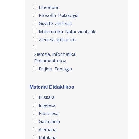
Literatura
Filosofia. Psikologia
Gizarte-zientziak
Matematika. Natur zientziak
Zientzia aplikatuak
Zientzia. Informatika.
Dokumentazioa
Erlijioa. Teologia
Material Didaktikoa
Euskara
Ingelesa
Frantsesa
Gaztelania
Alemana
Katalana