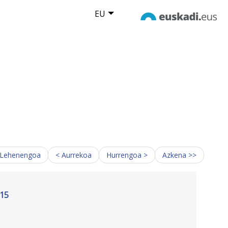
EU
 Lehenengoa
< Aurrekoa
Hurrengoa >
Azkena >>
015