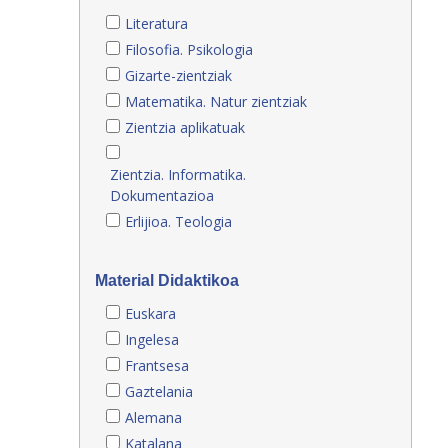
Literatura
Filosofia. Psikologia
Gizarte-zientziak
Matematika. Natur zientziak
Zientzia aplikatuak
Zientzia. Informatika.
Dokumentazioa
Erlijioa. Teologia
Material Didaktikoa
Euskara
Ingelesa
Frantsesa
Gaztelania
Alemana
Katalana