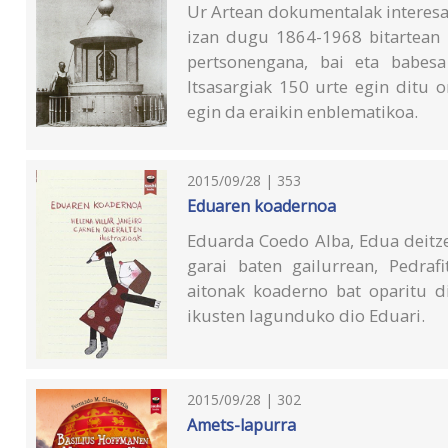
Ur Artean dokumentalak interesa 
izan dugu 1864-1968 bitartean 
pertsonengana, bai eta babesa 
Itsasargiak 150 urte egin ditu or
egin da eraikin enblematikoa.
2015/09/28 | 353
Eduaren koadernoa
Eduarda Coedo Alba, Edua deitze
garai baten gailurrean, Pedrafi
aitonak koaderno bat oparitu 
ikusten lagunduko dio Eduari.
2015/09/28 | 302
Amets-lapurra