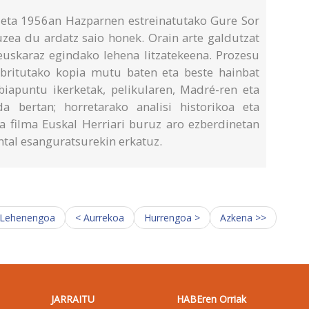
eta 1956an Hazparnen estreinatutako Gure Sor
ea du ardatz saio honek. Orain arte galdutzat
 euskaraz egindako lehena litzatekeena. Prozesu
ubritutako kopia mutu baten eta beste hainbat
biapuntu ikerketak, pelikularen, Madré-ren eta
a bertan; horretarako analisi historikoa eta
eta filma Euskal Herriari buruz aro ezberdinetan
tal esanguratsurekin erkatuz.
 Lehenengoa
< Aurrekoa
Hurrengoa >
Azkena >>
JARRAITU
HABEren Orriak