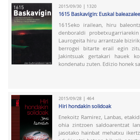
2015/09/30 | 1320
1615 Baskavígin: Euskal baleazalee
1615eko irailean, hiru baleont
denboraldi probetxugarriarekin
Laurogeita hiru arrantzale bizirik
berrogei bitarte erail egin z
Jakintsuak gertakari hauek ko
kondenatu zuten. Edizio honek sa
2015/09/28 | 464
Hiri hondakin solidoak
Enekoitz Ramirez, Lanbas, etakide
ohia zintzoen saldoarentzat la
jasotako hainbat mehatxu ikertz