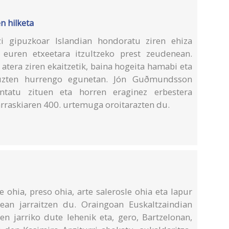
n hilketa
zi gipuzkoar Islandian hondoratu ziren ehiza
 euren etxeetara itzultzeko prest zeudenean.
 atera ziren ekaitzetik, baina hogeita hamabi eta
ituzten hurrengo egunetan. Jón Guðmundsson
ntatu zituen eta horren eraginez erbestera
rraskiaren 400. urtemuga oroitarazten du.
 ohia, preso ohia, arte salerosle ohia eta lapur
nean jarraitzen du. Oraingoan Euskaltzaindian
en jarriko dute lehenik eta, gero, Bartzelonan,