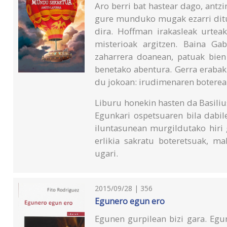
Aro berri bat hastear dago, antz
gure munduko mugak ezarri ditu
dira. Hoffman irakasleak urte
misterioak argitzen. Baina Ga
zaharrera doanean, patuak bien
benetako abentura. Gerra erabak
du jokoan: irudimenaren boterea
Liburu honekin hasten da Basili
Egunkari ospetsuaren bila dabil
iluntasunean murgildutako hiri g
erlikia sakratu boteretsuak, ma
ugari.
2015/09/28 | 356
Egunero egun ero
Egunen gurpilean bizi gara. Egu