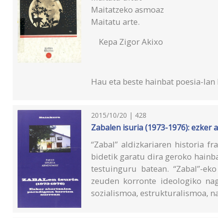
Maitatzeko asmoaz
Maitatu arte.
Kepa Zigor Akixo
Hau eta beste hainbat poesia-lan 
2015/10/20 | 428
Zabalen isuria (1973-1976): ezker
“Zabal” aldizkariaren historia f
bidetik garatu dira geroko hainba
testuinguru batean. “Zabal”-ek
zeuden korronte ideologiko nag
sozialismoa, estrukturalismoa, n