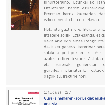
bihurtzeraino. Egunkariak iza
Literaturan, berriz, eguneroko
Prentsan, berriz, kazetarien id
ezberdinetako hemeroteketan.
Hala eta guztiz ere, literatura 
litzateke soilik. Egia esanda, ez
dakit arra edo emea izango ote
dakit zer genero literarioaz bata
saiakera puri-purian ere. Aski
azaltzen diren testuok. Askotan
eta zuzenak, gehienetan e
gurpilean izkiriaturik. Testuo
dagokizu, irakurle hori.
2015/09/28 | 287
Gure (zinemaren) sor Lekua: euskar
analisia