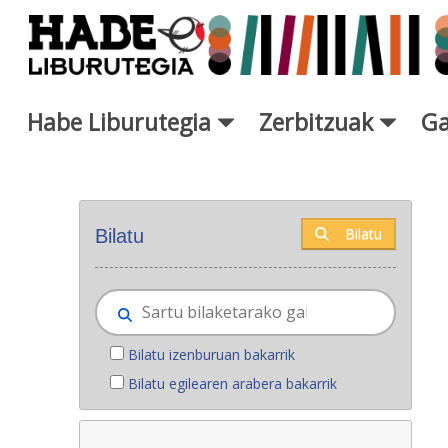
Eduki nagusira joan
Habe Liburutegia
Zerbitzuak
Ga
Eskuratu berriak - Liburutegi
Bilatu
Bilatu
Bilatu izenburuan bakarrik
Bilatu egilearen arabera bakarrik