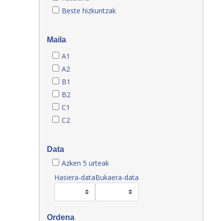
Beste hizkuntzak
Maila
A1
A2
B1
B2
C1
C2
Data
Azken 5 urteak
Hasiera-data
Bukaera-data
Ordena