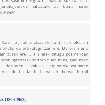
u den Kasimiro Argiturri abokatu, sukaldaritza-
o jendilajearekin nahastuko da. Baina, haren
n aldean.
: Karmele Jaiok arrakasta lortu du bere eleberri
erakutsi du artikulugintzan ere. Eta orain arlo
 hain zuzen ere. Orain hilak ditugu poemarioan
boraren igarotzeak sortzen duen mina, galdutako
, desiraren itzaltzea, egunerokotasunaren
n estilo fin, landu baina aldi berean hurbil
ak: (1864-1968)