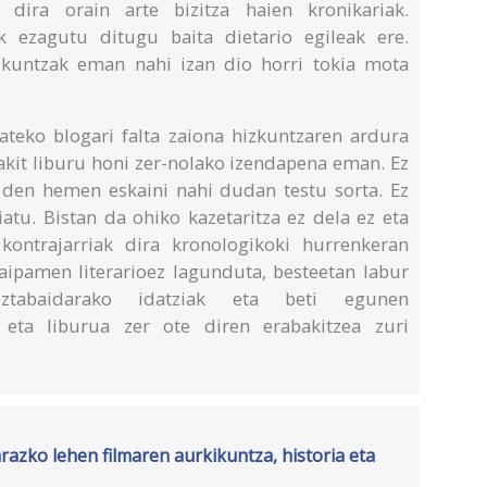
n dira orain arte bizitza haien kronikariak.
ak ezagutu ditugu baita dietario egileak ere.
azkuntzak eman nahi izan dio horri tokia mota
izateko blogari falta zaiona hizkuntzaren ardura
 dakit liburu honi zer-nolako izendapena eman. Ez
 den hemen eskaini nahi dudan testu sorta. Ez
iatu. Bistan da ohiko kazetaritza ez dela ez eta
 kontrajarriak dira kronologikoki hurrenkeran
 aipamen literarioez lagunduta, besteetan labur
ztabaidarako idatziak eta beti egunen
k eta liburua zer ote diren erabakitzea zuri
azko lehen filmaren aurkikuntza, historia eta