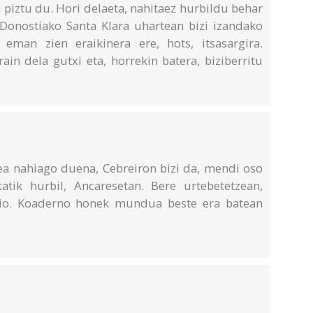
piztu du. Hori delaeta, nahitaez hurbildu behar
Donostiako Santa Klara uhartean bizi izandako
eman zien eraikinera ere, hots, itsasargira.
ain dela gutxi eta, horrekin batera, biziberritu
a nahiago duena, Cebreiron bizi da, mendi oso
tatik hurbil, Ancaresetan. Bere urtebetetzean,
dio. Koaderno honek mundua beste era batean