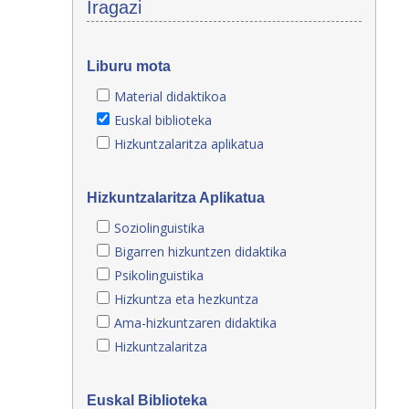
Iragazi
Liburu mota
Material didaktikoa
Euskal biblioteka
Hizkuntzalaritza aplikatua
Hizkuntzalaritza Aplikatua
Soziolinguistika
Bigarren hizkuntzen didaktika
Psikolinguistika
Hizkuntza eta hezkuntza
Ama-hizkuntzaren didaktika
Hizkuntzalaritza
Euskal Biblioteka