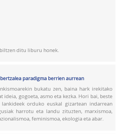
biltzen ditu liburu honek.
 abertzalea paradigma berrien aurrean
rankismoarekin bukatu zen, baina hark irekitako
t ideia, gogoeta, asmo eta kezka. Hori bai, beste
o lankideek orduko euskal gizartean indarrean
usiak harrotu eta landu zituzten, marxismoa,
azionalismoa, feminismoa, ekologia eta abar.