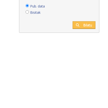
Pub. data
Bisitak
Bilatu