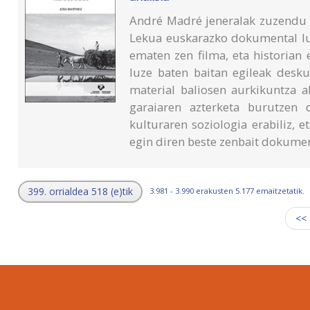
André Madré jeneralak zuzendu 
Lekua euskarazko dokumental luz
ematen zen filma, eta historian
luze baten baitan egileak desk
material baliosen aurkikuntza a
garaiaren azterketa burutzen d
kulturaren soziologia erabiliz, 
egin diren beste zenbait dokumen
399. orrialdea 518 (e)tik
3.981 - 3.990 erakusten 5.177 emaitzetatik.
<<