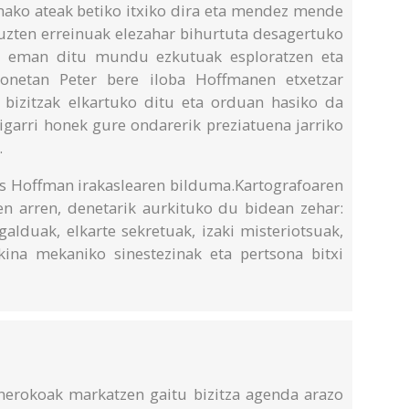
inako ateak betiko itxiko dira eta mendez mende
zten erreinuak elezahar bihurtuta desagertuko
ak eman ditu mundu ezkutuak esploratzen eta
bonetan Peter bere iloba Hoffmanen etxetzar
 bizitzak elkartuko ditu eta orduan hasiko da
igarri honek gure ondarerik preziatuena jarriko
.
us Hoffman irakaslearen bilduma.Kartografoaren
en arren, denetarik aurkituko du bidean zehar:
alduak, elkarte sekretuak, izaki misteriotsuak,
kina mekaniko sinestezinak eta pertsona bitxi
nerokoak markatzen gaitu bizitza agenda arazo