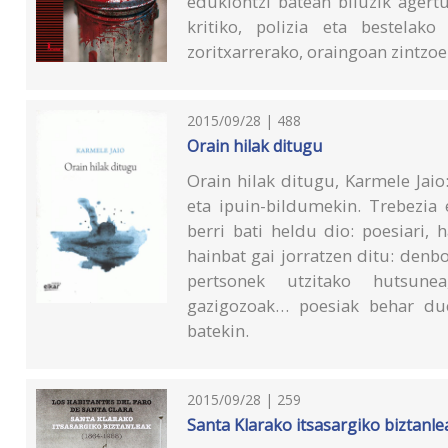
edukiontzi batean biluzik agert
kritiko, polizia eta bestelak
zoritxarrerako, oraingoan zintzoe
2015/09/28 | 488
Orain hilak ditugu
Orain hilak ditugu, Karmele Jaio
eta ipuin-bildumekin. Trebezia 
berri bati heldu dio: poesiari,
hainbat gai jorratzen ditu: den
pertsonek utzitako hutsunea
gazigozoak… poesiak behar due
batekin.
2015/09/28 | 259
Santa Klarako itsasargiko biztanle