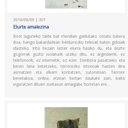
2016/06/09 | 301
Elurte amaiezina
Bost laguneko talde bat mendian galdutako ostatu batera
doa, hango bakardadean beldurrezko telesail baten gidoiak
idazteko. Iritsi bezain laster elurra hasiko du, eta elurte
gogorrak guztiz isolaturik utziko ditu, ez argindarrik, ez
telefonorik, ez internetik, ez ezer. Denbora pasatzeko eta
beren lana betetzeko, terrorezko istorioak hasten dira
asmatzen eta elkarri kontatzen, sutondoan. Terrore
benetakoa, ordea, etxean bertan daukate zain, baita
inguratzen dituen zuritasun amaigabe horretan ere…