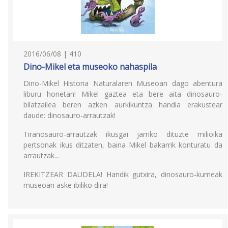
2016/06/08 | 410
Dino-Mikel eta museoko nahaspila
Dino-Mikel Historia Naturalaren Museoan dago abentura
liburu honetan! Mikel gaztea eta bere aita dinosauro-
bilatzailea beren azken aurkikuntza handia erakustear
daude: dinosauro-arrautzak!
Tiranosauro-arrautzak ikusgai jarriko dituzte milioika
pertsonak ikus ditzaten, baina Mikel bakarrik konturatu da
arrautzak...
IREKITZEAR DAUDELA! Handik gutxira, dinosauro-kumeak
museoan aske ibiliko dira!