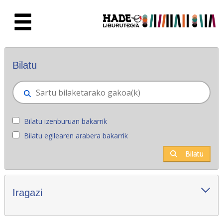
Eduki nagusira joan
Eskuratu berriak - Liburutegia
Bilatu
Bilatu izenburuan bakarrik
Bilatu egilearen arabera bakarrik
Bilatu
Iragazi