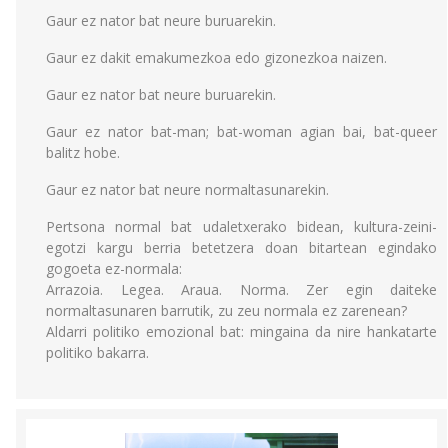
Gaur ez nator bat neure buruarekin.
Gaur ez dakit emakumezkoa edo gizonezkoa naizen.
Gaur ez nator bat neure buruarekin.
Gaur ez nator bat-man; bat-woman agian bai, bat-queer
balitz hobe.
Gaur ez nator bat neure normaltasunarekin.
Pertsona normal bat udaletxerako bidean, kultura-zeini-
egotzi kargu berria betetzera doan bitartean egindako
gogoeta ez-normala:
Arrazoia. Legea. Araua. Norma. Zer egin daiteke
normaltasunaren barrutik, zu zeu normala ez zarenean?
Aldarri politiko emozional bat: mingaina da nire hankatarte
politiko bakarra.