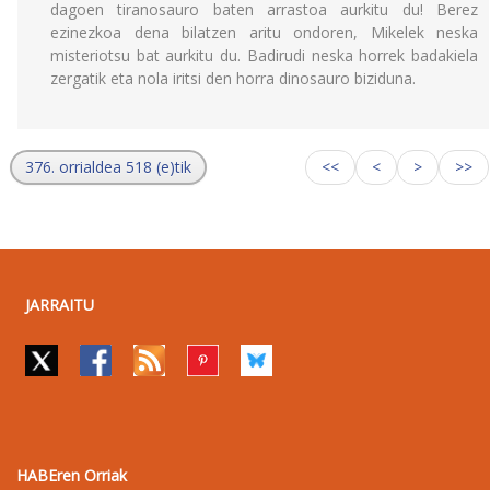
dagoen tiranosauro baten arrastoa aurkitu du! Berez
ezinezkoa dena bilatzen aritu ondoren, Mikelek neska
misteriotsu bat aurkitu du. Badirudi neska horrek badakiela
zergatik eta nola iritsi den horra dinosauro biziduna.
376. orrialdea 518 (e)tik
<<
<
>
>>
JARRAITU
HABEren Orriak