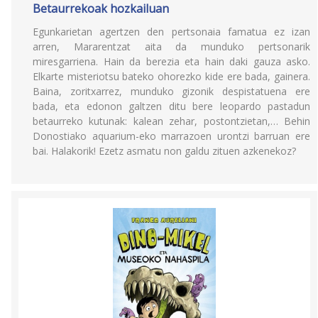
Betaurrekoak hozkailuan
Egunkarietan agertzen den pertsonaia famatua ez izan
arren, Mararentzat aita da munduko pertsonarik
miresgarriena. Hain da berezia eta hain daki gauza asko.
Elkarte misteriotsu bateko ohorezko kide ere bada, gainera.
Baina, zoritxarrez, munduko gizonik despistatuena ere
bada, eta edonon galtzen ditu bere leopardo pastadun
betaurreko kutunak: kalean zehar, postontzietan,… Behin
Donostiako aquarium-eko marrazoen urontzi barruan ere
bai. Halakorik! Ezetz asmatu non galdu zituen azkenekoz?