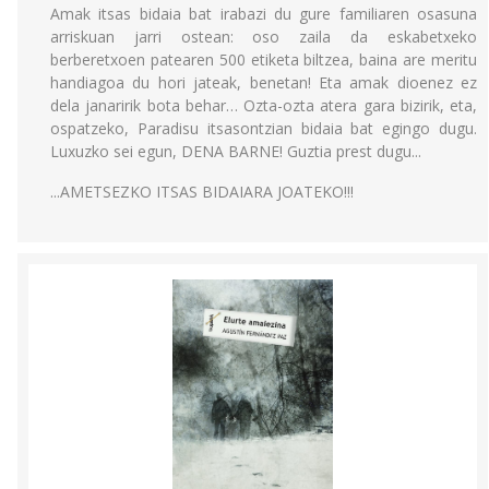
Amak itsas bidaia bat irabazi du gure familiaren osasuna
arriskuan jarri ostean: oso zaila da eskabetxeko
berberetxoen patearen 500 etiketa biltzea, baina are meritu
handiagoa du hori jateak, benetan! Eta amak dioenez ez
dela janaririk bota behar… Ozta-ozta atera gara bizirik, eta,
ospatzeko, Paradisu itsasontzian bidaia bat egingo dugu.
Luxuzko sei egun, DENA BARNE! Guztia prest dugu...
...AMETSEZKO ITSAS BIDAIARA JOATEKO!!!