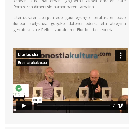
xehean ikusi, hauteman, gogoetatutakoek ematen dute
Ramiroren dimentsio humanoaren tamaina.
Literaturaren aterpea edo gaur egungo literaturaren baso
ilunean soilgunea gogoko dutenei ederra eta atsegina
gertatuko zaie Pello Lizarralderen Elur bustia eleberria.