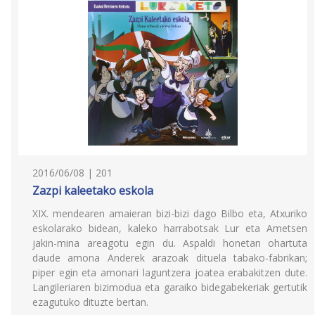
2016/06/08 | 201
Zazpi kaleetako eskola
XIX. mendearen amaieran bizi-bizi dago Bilbo eta, Atxuriko
eskolarako bidean, kaleko harrabotsak Lur eta Ametsen
jakin-mina areagotu egin du. Aspaldi honetan ohartuta
daude amona Anderek arazoak dituela tabako-fabrikan;
piper egin eta amonari laguntzera joatea erabakitzen dute.
Langileriaren bizimodua eta garaiko bidegabekeriak gertutik
ezagutuko dituzte bertan.