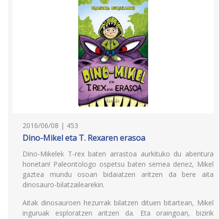
2016/06/08 | 453
Dino-Mikel eta T. Rexaren erasoa
Dino-Mikelek T-rex baten arrastoa aurkituko du abentura
honetan! Paleontologo ospetsu baten semea denez, Mikel
gaztea mundu osoan bidaiatzen aritzen da bere aita
dinosauro-bilatzailearekin.
Aitak dinosauroen hezurrak bilatzen dituen bitartean, Mikel
inguruak esploratzen aritzen da. Eta oraingoan, bizirik