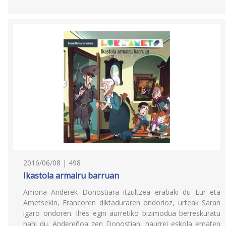
2016/06/08 | 498
Ikastola armairu barruan
Amona Anderek Donostiara itzultzea erabaki du Lur eta
Ametsekin, Francoren diktaduraren ondorioz, urteak Saran
igaro ondoren. Ihes egin aurretiko bizimodua berreskuratu
nahi du. Andereñoa zen Donostian, haurrei eskola ematen