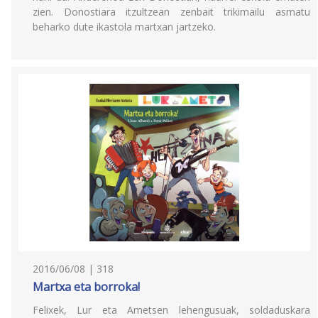
zien. Donostiara itzultzean zenbait trikimailu asmatu
beharko dute ikastola martxan jartzeko.
2016/06/08 | 318
Martxa eta borroka!
Felixek, Lur eta Ametsen lehengusuak, soldaduskara