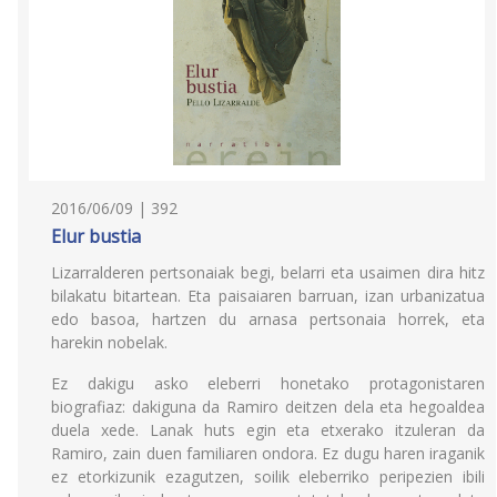
2016/06/09 | 392
Elur bustia
Lizarralderen pertsonaiak begi, belarri eta usaimen dira hitz
bilakatu bitartean. Eta paisaiaren barruan, izan urbanizatua
edo basoa, hartzen du arnasa pertsonaia horrek, eta
harekin nobelak.
Ez dakigu asko eleberri honetako protagonistaren
biografiaz: dakiguna da Ramiro deitzen dela eta hegoaldea
duela xede. Lanak huts egin eta etxerako itzuleran da
Ramiro, zain duen familiaren ondora. Ez dugu haren iraganik
ez etorkizunik ezagutzen, soilik eleberriko peripezien ibili