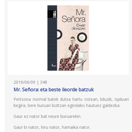
2016/06/09 | 348
Mr. Señora: eta beste ileorde batzuk
Pertsona normal batek dutxa hartu ostean, biluzik, ispiluari
begira, bere buruari bizitzan egindako hautuez galdezka:
Gaur ez nator bat neure buruarekin.
Gaur bi nator, hiru nator, hamaika nator.