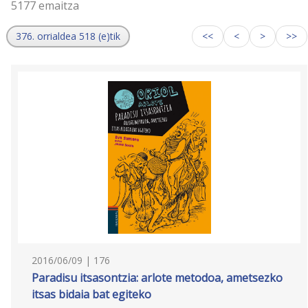
5177 emaitza
376. orrialdea 518 (e)tik
<<
<
>
>>
2016/06/09 | 176
Paradisu itsasontzia: arlote metodoa, ametsezko
itsas bidaia bat egiteko