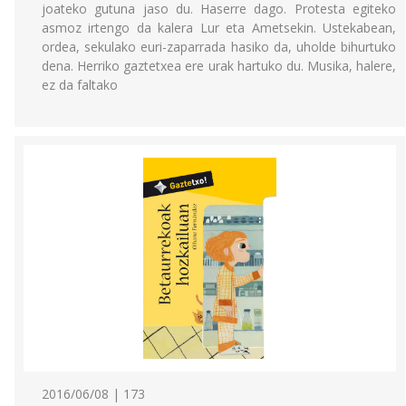
joateko gutuna jaso du. Haserre dago. Protesta egiteko
asmoz irtengo da kalera Lur eta Ametsekin. Ustekabean,
ordea, sekulako euri-zaparrada hasiko da, uholde bihurtuko
dena. Herriko gaztetxea ere urak hartuko du. Musika, halere,
ez da faltako
2016/06/08 | 173