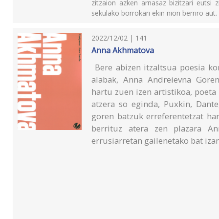
zitzaion azken arnasaz bizitzari eutsi 
sekulako borrokari ekin nion berriro aut.
2022/12/02 | 141
Anna Akhmatova
Bere abizen itzaltsua poesia ko
alabak, Anna Andreievna Goren
hartu zuen izen artistikoa, poeta
atzera so eginda, Puxkin, Dante
goren batzuk erreferentetzat ha
berrituz atera zen plazara A
errusiarretan gailenetako bat iza