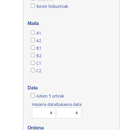
Beste hizkuntzak
Maila
A1
A2
B1
B2
C1
C2
Data
Azken 5 urteak
Hasiera-data
Bukaera-data
Ordena