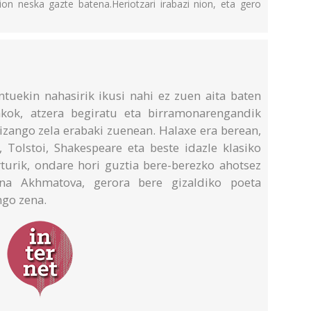
zion neska gazte batena.Heriotzari irabazi nion, eta gero
ntuekin nahasirik ikusi nahi ez zuen aita baten
kok, atzera begiratu eta birramonarengandik
 izango zela erabaki zuenean. Halaxe era berean,
, Tolstoi, Shakespeare eta beste idazle klasiko
rturik, ondare hori guztia bere-berezko ahotsez
nna Akhmatova, gerora bere gizaldiko poeta
ngo zena.