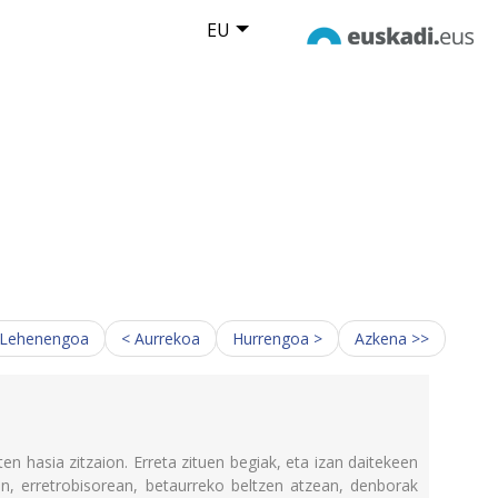
EU
 Lehenengoa
< Aurrekoa
Hurrengoa >
Azkena >>
ten hasia zitzaion. Erreta zituen begiak, eta izan daitekeen
an, erretrobisorean, betaurreko beltzen atzean, denborak