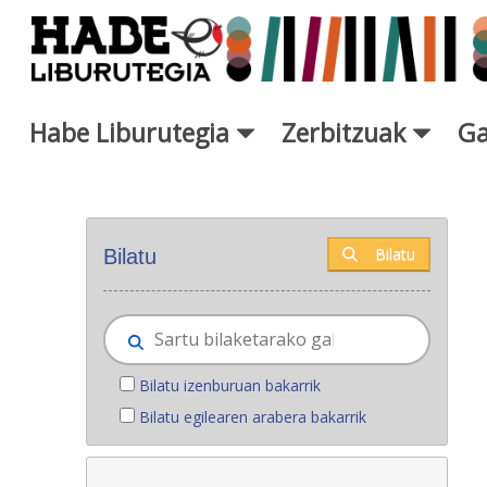
Eduki nagusira joan
Habe Liburutegia
Zerbitzuak
Ga
Eskuratu berriak - Liburutegi
Bilatu
Bilatu
Bilatu izenburuan bakarrik
Bilatu egilearen arabera bakarrik