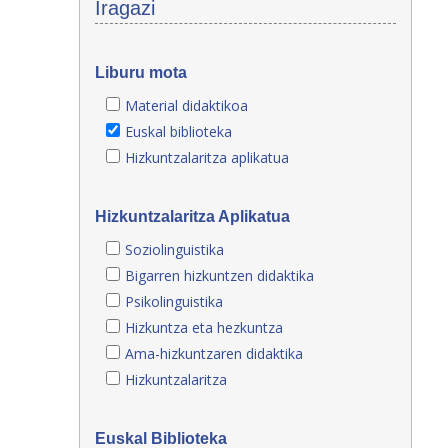
Iragazi
Liburu mota
Material didaktikoa
Euskal biblioteka
Hizkuntzalaritza aplikatua
Hizkuntzalaritza Aplikatua
Soziolinguistika
Bigarren hizkuntzen didaktika
Psikolinguistika
Hizkuntza eta hezkuntza
Ama-hizkuntzaren didaktika
Hizkuntzalaritza
Euskal Biblioteka