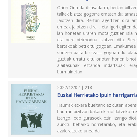
Orion Oria da itsasadarra; bertan biltze
talkak bizitza gogorra ematen du; arnas
jaiotzen dira. Bertan agertzen dira arra
umeak jaiotzen dira..., eta igeri egiten 
lan honetan uraren mota guztien isla n
eta bere bizimodua islatzen ditu. Bere
bertakoak beti ditu gogoan. Emakumea d
sortzen baita bizitza— gogoan du: alaba
guztiak urratu ditu oriotar honen biho
alaitasunak eztanda indartsuak erag
burmuinetan .
2022/12/02 | 218
Euskal Herrietako ipuin harrigarri
Haurrak etxera bueltarik ez duten abent
haurrari bizitzan bakarrik moldatzeko tr
izango, edo gurasoek ezin izango diot
aurkitu beharko horretarako, eta erab
azaleratzeko unea da.