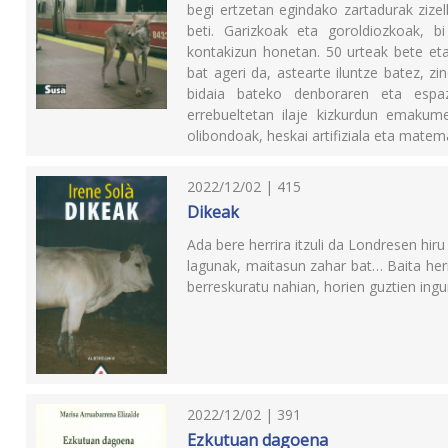
begi ertzetan egindako zartadurak zize
beti. Garizkoak eta goroldiozkoak, 
kontakizun honetan. 50 urteak bete et
bat ageri da, astearte iluntze batez, z
bidaia bateko denboraren eta espaz
errebueltetan ilaje kizkurdun emakume
olibondoak, heskai artifiziala eta matem
2022/12/02 | 415
Dikeak
Ada bere herrira itzuli da Londresen hi
lagunak, maitasun zahar bat… Baita herri
berreskuratu nahian, horien guztien ing
2022/12/02 | 391
Ezkutuan dagoena