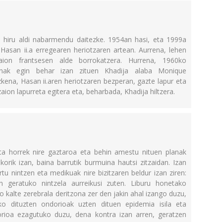
n hiru aldi nabarmendu daitezke. 1954an hasi, eta 1999a
 Hasan ii.a erregearen heriotzaren artean. Aurrena, lehen
tzaion frantsesen alde borrokatzera. Hurrena, 1960ko
inak egin behar izan zituen Khadija alaba Monique
kena, Hasan ii.aren heriotzaren bezperan, gazte lapur eta
aion lapurreta egitera eta, beharbada, Khadija hiltzera.
eta horrek nire gaztaroa eta behin amestu nituen planak
sikorik izan, baina barrutik burmuina hautsi zitzaidan. Izan
rtu nintzen eta medikuak nire bizitzaren beldur izan ziren:
 geratuko nintzela aurreikusi zuten. Liburu honetako
o kalte zerebrala deritzona zer den jakin ahal izango duzu,
ko dituzten ondorioak uzten dituen epidemia isila eta
orioa ezagutuko duzu, dena kontra izan arren, geratzen