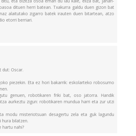
ditu, eta bizitza osoa eman du lau kale, eliza bat, janari-
basoa dituen herri batean. Txakurra galdu duen gizon bat
az alaitutako zigarro batek irauten duen bitartean, atzo
 etorri berriari.
t dut: Oscar.
ko piezekin. Eta ez hori bakarrik: eskolarteko robosumo
nen.
gutu genuen, robotikaren friki bat, oso jatorra. Handik
tza aurkeztu zigun: robotikaren mundua harri eta zur utzi
a modu misteriotsuan desagertu zela eta guk lagundu
 hura bilatzen.
 hartu nahi?