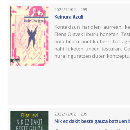
2022/12/02 | 299
Keinura itzuli
Kontakizun handien aurrean, kei
Elena Olavek liburu honetan. Tes
nola bilatu poetika berri bat a
nahi luketen uneen testuran. Go
hura inguratzen duten kontzeptua
2022/12/02 | 239
Nik ez dakit beste gauza batzuen b