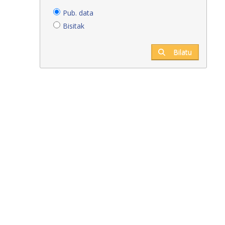
Pub. data
Bisitak
Bilatu