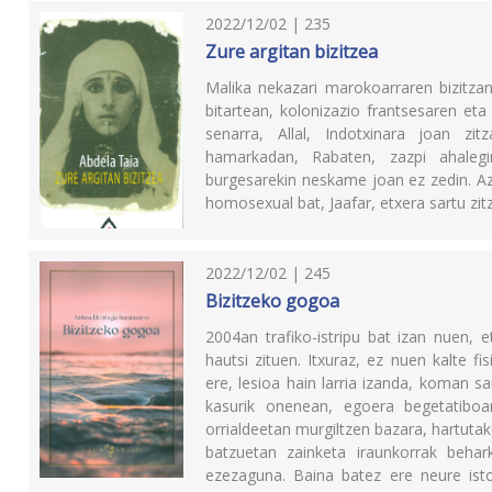
2022/12/02 | 235
Zure argitan bizitzea
Malika nekazari marokoarraren bizitza
bitartean, kolonizazio frantsesaren eta
senarra, Allal, Indotxinara joan zi
hamarkadan, Rabaten, zazpi ahaleg
burgesarekin neskame joan ez zedin. Az
homosexual bat, Jaafar, etxera sartu zitz
2022/12/02 | 245
Bizitzeko gogoa
2004an trafiko-istripu bat izan nuen, 
hautsi zituen. Itxuraz, ez nuen kalte fi
ere, lesioa hain larria izanda, koman sa
kasurik onenean, egoera begetatiboan
orrialdeetan murgiltzen bazara, hartutak
batzuetan zainketa iraunkorrak behar
ezezaguna. Baina batez ere neure ist