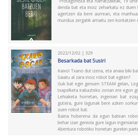
Protagonista eta narratzaileak, 19 urte 
denda bat eta inoiz zeharkatu ez duen 
agertzen da bere aurrean, eta marihuan
mundua zergatik amaitu zen kontatzen dio
2022/12/02 | 329
Besarkada bat Susiri
Kaixo! Txano dut izena, eta anaia biki ba
Saiatu al zara inoiz robot bat egiten?
Guk bat egin genuen STEAM gelan, Lego
txapelketa irabazteko zorian ere egon gi
Lehiaketa horretan, ingeniari bat eza
gutxira, gure lagunak bere azken sorkun
zuen robot bat.
Baina hoberena da egun batean robot
behar izan geniola gure lagun ingeniariari
Abentura robotiko honetan gurekin parte