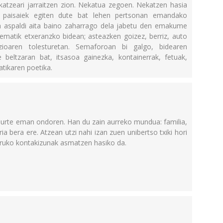
lkatzeari jarraitzen zion. Nekatua zegoen. Nekatzen hasia
bi paisaiek egiten dute bat lehen pertsonan emandako
a aspaldi aita baino zaharrago dela jabetu den emakume
inematik etxeranzko bidean; asteazken goizez, berriz, auto
ioaren tolesturetan. Semaforoan bi galgo, bidearen
 beltzaran bat, itsasoa gainezka, kontainerrak, fetuak,
atikaren poetika.
ru urte eman ondoren. Han du zain aurreko mundua: familia,
a bera ere. Atzean utzi nahi izan zuen unibertso txiki hori
uruko kontakizunak asmatzen hasiko da.