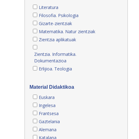
Literatura
Filosofia. Psikologia
Gizarte-zientziak
Matematika. Natur zientziak
Zientzia aplikatuak
Zientzia. Informatika.
Dokumentazioa
Erlijioa. Teologia
Material Didaktikoa
Euskara
Ingelesa
Frantsesa
Gaztelania
Alemana
Katalana