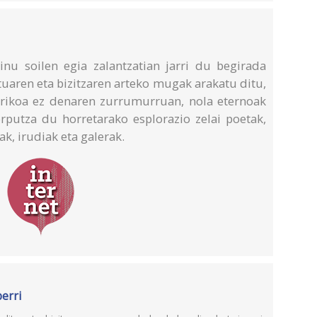
nu soilen egia zalantzatian jarri du begirada
tuaren eta bizitzaren arteko mugak arakatu ditu,
gerikoa ez denaren zurrumurruan, nola eternoak
rputza du horretarako esplorazio zelai poetak,
k, irudiak eta galerak.
erri