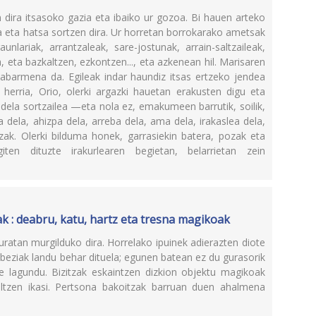
n dira itsasoko gazia eta ibaiko ur gozoa. Bi hauen arteko
a eta hatsa sortzen dira. Ur horretan borrokarako ametsak
unlariak, arrantzaleak, sare-jostunak, arrain-saltzaileak,
da, eta bazkaltzen, ezkontzen..., eta azkenean hil. Marisaren
abarmena da. Egileak indar haundiz itsas ertzeko jendea
 herria, Orio, olerki argazki hauetan erakusten digu eta
ela sortzailea —eta nola ez, emakumeen barrutik, soilik,
 dela, ahizpa dela, arreba dela, ama dela, irakaslea dela,
tzak. Olerki bilduma honek, garrasiekin batera, pozak eta
iten dituzte irakurlearen begietan, belarrietan zein
ak : deabru, katu, hartz eta tresna magikoak
uratan murgilduko dira. Horrelako ipuinek adierazten diote
ebeziak landu behar dituela; egunen batean ez du gurasorik
e lagundu. Bizitzak eskaintzen dizkion objektu magikoak
iltzen ikasi. Pertsona bakoitzak barruan duen ahalmena