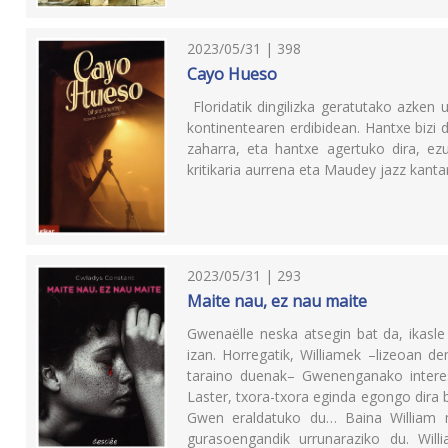
2023/05/31 | 398
Cayo Hueso
Floridatik dingilizka geratutako azken 
kontinentearen erdibidean. Hantxe bizi d
zaharra, eta hantxe agertuko dira, ezu
kritikaria aurrena eta Maudey jazz kanta
2023/05/31 | 293
Maite nau, ez nau maite
Gwenaëlle neska atsegin bat da, ikasl
izan. Horregatik, Williamek –lizeoan d
taraino duenak– Gwenenganako intere
Laster, txora-txora eginda egongo dira 
Gwen eraldatuko du… Baina William m
gurasoengandik urrunaraziko du. Will