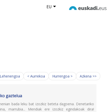
EU
 Lehenengoa
< Aurrekoa
Hurrengoa >
Azkena >>
zko gaztelua
menian bada leku bat izozkiz beteta dagoena. Denetariko
na, marrubia... Mendiak ere izozkiz egindakoak dira!