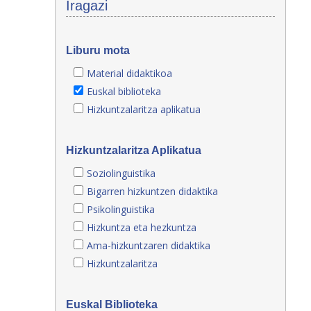
Iragazi
Liburu mota
Material didaktikoa
Euskal biblioteka
Hizkuntzalaritza aplikatua
Hizkuntzalaritza Aplikatua
Soziolinguistika
Bigarren hizkuntzen didaktika
Psikolinguistika
Hizkuntza eta hezkuntza
Ama-hizkuntzaren didaktika
Hizkuntzalaritza
Euskal Biblioteka