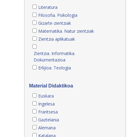
Literatura
Filosofia. Psikologia
Gizarte-zientziak
Matematika. Natur zientziak
Zientzia aplikatuak
Zientzia. Informatika.
Dokumentazioa
Erlijioa. Teologia
Material Didaktikoa
Euskara
Ingelesa
Frantsesa
Gaztelania
Alemana
Katalana