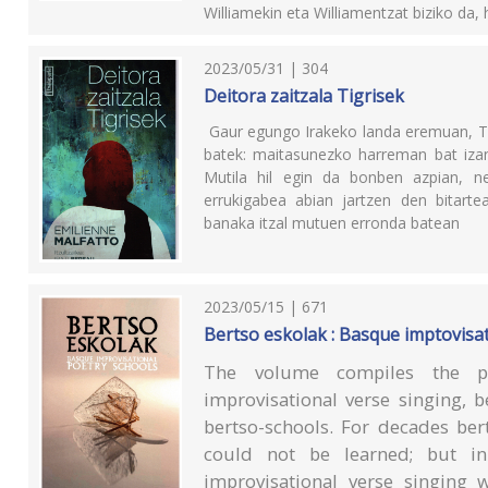
Williamekin eta Williamentzat biziko da
2023/05/31 | 304
Deitora zaitzala Tigrisek
Gaur egungo Irakeko landa eremuan, Tig
batek: maitasunezko harreman bat izan
Mutila hil egin da bonben azpian, 
errukigabea abian jartzen den bitarte
banaka itzal mutuen erronda batean
2023/05/15 | 671
Bertso eskolak : Basque imptovisa
The volume compiles the p
improvisational verse singing, b
bertso-schools. For decades ber
could not be learned; but in
improvisational verse singing 