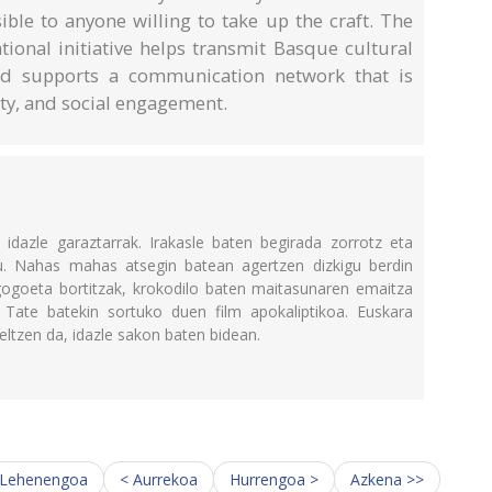
ble to anyone willing to take up the craft. The
tional initiative helps transmit Basque cultural
nd supports a communication network that is
ity, and social engagement.
 idazle garaztarrak. Irakasle baten begirada zorrotz eta
u. Nahas mahas atsegin batean agertzen dizkigu berdin
n gogoeta bortitzak, krokodilo baten maitasunaren emaitza
 Tate batekin sortuko duen film apokaliptikoa. Euskara
eltzen da, idazle sakon baten bidean.
 Lehenengoa
< Aurrekoa
Hurrengoa >
Azkena >>