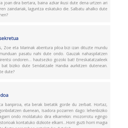
 joan dira bertara, baina azkar ikusi dute dena urtzen ari
aren zaindariak, laguntza eskatuko die. Salbatu ahalko dute
ehen?
 sekretua
 Zoe eta Marinak abentura piloa bizi izan dituzte mundu
 munduan pasatu nahi dute ondo. Gauzak nahaspilatzen
 irentsi ondoren… hautsezko gozoki bat! Erreskatatzaileek
 bat biziko dute Sendatzaile Handia aurkitzen dutenean.
te dute?
 doa
 banpiroa, eta berak bietatik gorde du zerbait. Hortaz,
gonbidatzen duenean, Isadora pozarren dago: lehenbiziko
ragarri ondo moldatuko dira elkarrekin: mozorrotu egingo
istorioak kontatuko dizkiote elkarri…Horri guzti horri magia