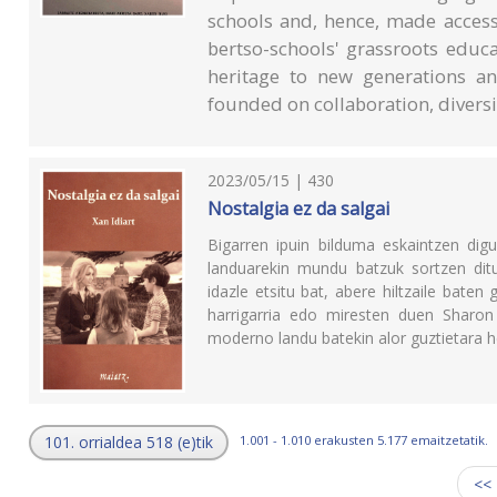
schools and, hence, made accessi
bertso-schools' grassroots educa
heritage to new generations a
founded on collaboration, divers
2023/05/15 | 430
Nostalgia ez da salgai
Bigarren ipuin bilduma eskaintzen digu
landuarekin mundu batzuk sortzen dit
idazle etsitu bat, abere hiltzaile bate
harrigarria edo miresten duen Sharon
moderno landu batekin alor guztietara h
101. orrialdea 518 (e)tik
1.001 - 1.010 erakusten 5.177 emaitzetatik.
<<