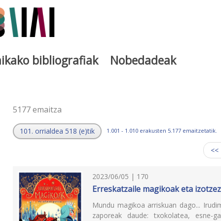
ikako bibliografiak
Nobedadeak
a
5177 emaitza
101. orrialdea 518 (e)tik
1.001 - 1.010 erakusten 5.177 emaitzetatik.
<<
2023/06/05 | 170
Erreskatzaile magikoak eta izotze
Mundu magikoa arriskuan dago... Irudi
zaporeak daude: txokolatea, esne-gai