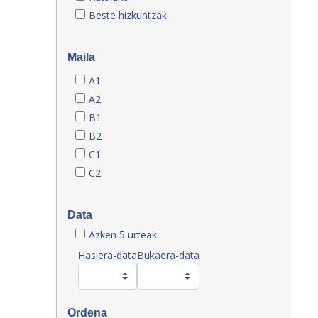
Beste hizkuntzak
Maila
A1
A2
B1
B2
C1
C2
Data
Azken 5 urteak
Hasiera-data
Bukaera-data
Ordena