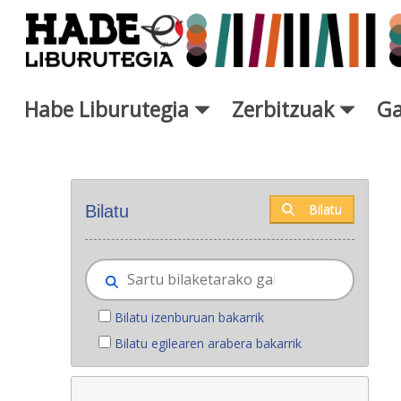
Eduki nagusira joan
Habe Liburutegia
Zerbitzuak
Ga
Eskuratu berriak - Liburutegi
Bilatu
Bilatu
Bilatu izenburuan bakarrik
Bilatu egilearen arabera bakarrik