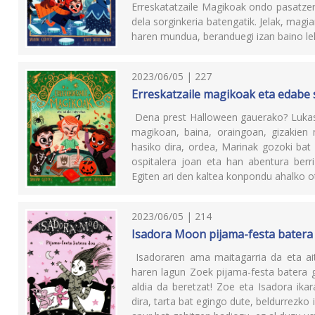
Erreskatatzaile Magikoak ondo pasatzera
dela sorginkeria batengatik. Jelak, magi
haren mundua, beranduegi izan baino l
2023/06/05 | 227
Erreskatzaile magikoak eta edabe
Dena prest Halloween gauerako? Lukas,
magikoan, baina, oraingoan, gizakien
hasiko dira, ordea, Marinak gozoki bat
ospitalera joan eta han abentura berri
Egiten ari den kaltea konpondu ahalko o
2023/06/05 | 214
Isadora Moon pijama-festa batera
Isadoraren ama maitagarria da eta aita
haren lagun Zoek pijama-festa batera 
aldia da beretzat! Zoe eta Isadora ika
dira, tarta bat egingo dute, beldurrezko 