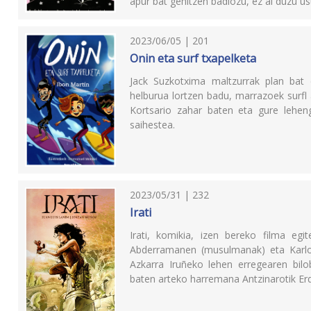
apur bat gehitzen badiozu, ez al duzu u
2023/06/05 | 201
Onin eta surf txapelketa
Jack Suzkotxima maltzurrak plan bat 
helburua lortzen badu, marrazoek surfl a
Kortsario zahar baten eta gure lehen
saihestea.
2023/05/31 | 232
Irati
Irati, komikia, izen bereko filma egi
Abderramanen (musulmanak) eta Karlo
Azkarra Iruñeko lehen erregearen bilo
baten arteko harremana Antzinarotik Erd