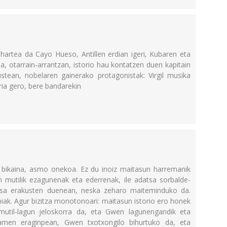
uhartea da Cayo Hueso, Antillen erdian igeri, Kubaren eta
a, otarrain-arrantzan, istorio hau kontatzen duen kapitain
stean, nobelaren gainerako protagonistak: Virgil musika
ria gero, bere bandarekin
e bikaina, asmo onekoa. Ez du inoiz maitasun harremanik
en mutilik ezagunenak eta ederrenak, ile adatsa sorbalde­
sa erakusten duenean, neska zeharo maiteminduko da.
biak. Agur bizitza monotonoari: maitasun istorio ero honek
util-lagun jeloskorra da, eta Gwen lagunengandik eta
iamen eraginpean, Gwen txotxongilo bihurtuko da, eta