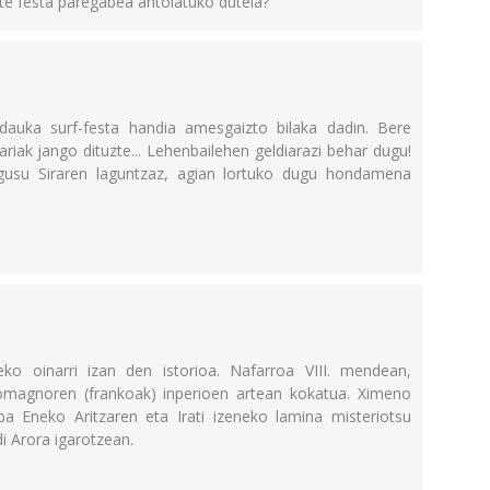
ste festa paregabea antolatuko dutela?
dauka surf-festa handia amesgaizto bilaka dadin. Bere
riak jango dituzte... Lehenbailehen geldiarazi behar dugu!
gusu Siraren laguntzaz, agian lortuko dugu hondamena
teko oinarri izan den istorioa. Nafarroa VIII. mendean,
magnoren (frankoak) inperioen artean kokatua. Ximeno
ba Eneko Aritzaren eta Irati izeneko lamina misteriotsu
i Arora igarotzean.