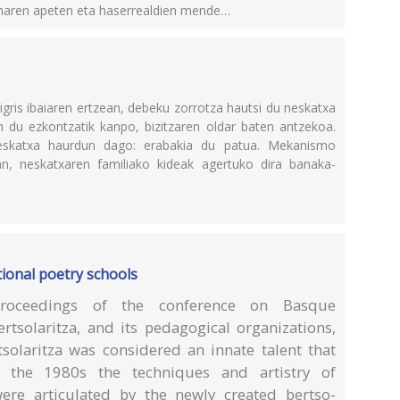
, haren apeten eta haserrealdien mende…
ris ibaiaren ertzean, debeku zorrotza hautsi du neskatxa
 du ezkontzatik kanpo, bizitzaren oldar baten antzekoa.
neskatxa haurdun dago: erabakia du patua. Mekanismo
an, neskatxaren familiako kideak agertuko dira banaka-
tional poetry schools
roceedings of the conference on Basque
ertsolaritza, and its pedagogical organizations,
tsolaritza was considered an innate talent that
 the 1980s the techniques and artistry of
were articulated by the newly created bertso-