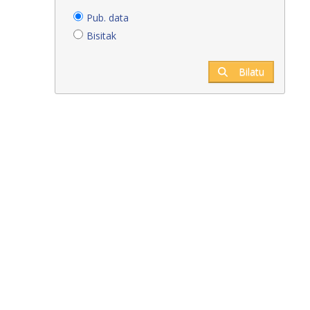
Pub. data
Bisitak
Bilatu