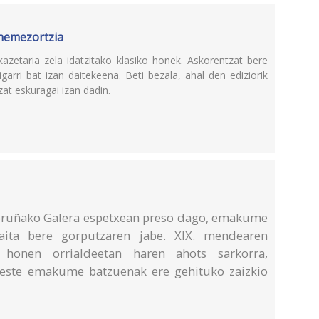
hemezortzia
kazetaria zela idatzitako klasiko honek. Askorentzat bere
rri bat izan daitekeena. Beti bezala, ahal den ediziorik
at eskuragai izan dadin.
Coruñako Galera espetxean preso dago, emakume
aita bere gorputzaren jabe. XIX. mendearen
i honen orrialdeetan haren ahots sarkorra,
 beste emakume batzuenak ere gehituko zaizkio