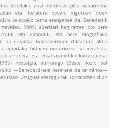
zina dutelako, auzi politikoak pisu nabarmena
esian eta literatura osoan, inguruan duen
ustizia salatzeko tema etengabea da. Benedettik
tevideo, 2009) aberriari begiratzen dio bere
rrutik eta kanpotik, eta bere biografiako
 da emaitza: Bordaberryren diktadura aldia
isa egindako bidaien ondoriozko so xeratsua,
etik urrunera” eta “elkartasunetik elkartasunera”
1985) nostalgia, aurrerago (Beste nozio bat
 garaiko —Benedettirena berarena da terminoa—
opatutako Uruguai ezezagunak sorrarazten dion