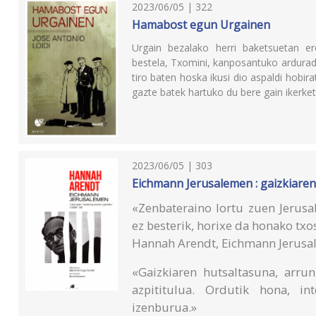
2023/06/05 | 322
Hamabost egun Urgainen
Urgain bezalako herri baketsuetan ere
bestela, Txomini, kanposantuko arduradun
tiro baten hoska ikusi dio aspaldi hobir
gazte batek hartuko du bere gain ikerket
2023/06/05 | 303
Eichmann Jerusalemen : gaizkiaren
«Zenbateraino lortu zuen Jerusa
ez besterik, horixe da honako txo
Hannah Arendt, Eichmann Jerus
«Gaizkiaren hutsaltasuna, arru
azpititulua. Ordutik hona, i
izenburua.»