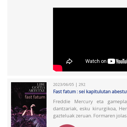
2023/06/05 | 292
Fast fatum : sei kapitulutan abestu
Freddie Mercury eta gameplaye
dantzariak, esku kirurgikoa, Her
gazteluak zeruan. Formaren jolasa