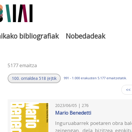
ikako bibliografiak
Nobedadeak
a
5177 emaitza
100. orrialdea 518 (e)tik
991 - 1.000 erakusten 5.177 emaitzetatik.
<<
2023/06/05 | 276
Mario Benedetti
Inguruabarrek poetaren obra bald
zeinengan, dela bizitzea egokit