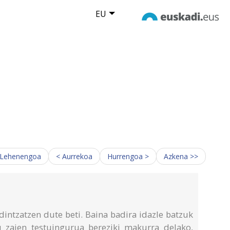
EU
 Lehenengoa
< Aurrekoa
Hurrengoa >
Azkena >>
intzatzen dute beti. Baina badira idazle batzuk
u zaien testuingurua bereziki makurra delako,