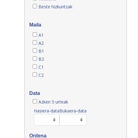
Beste hizkuntzak
Maila
A1
A2
B1
B2
C1
C2
Data
Azken 5 urteak
Hasiera-data
Bukaera-data
Ordena