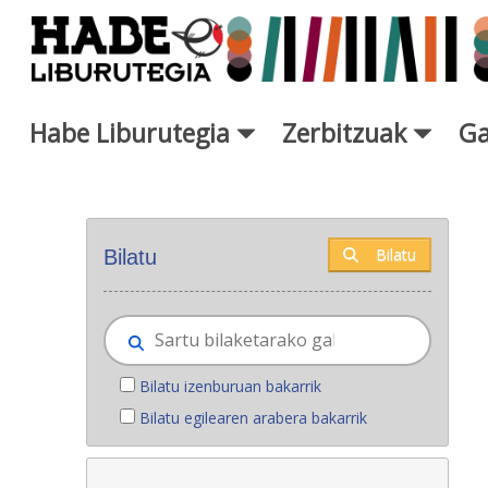
Eduki nagusira joan
Habe Liburutegia
Zerbitzuak
Ga
Eskuratu berriak - Liburutegi
Bilatu
Bilatu
Bilatu izenburuan bakarrik
Bilatu egilearen arabera bakarrik