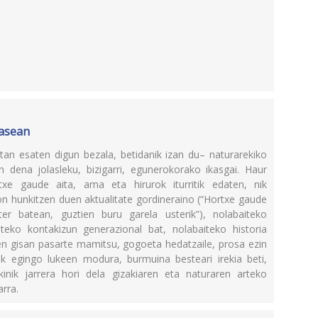
lasean
tan esaten digun bezala, betidanik izan du– naturarekiko
an dena jolasleku, bizigarri, egunerokorako ikasgai. Haur
ntxe gaude aita, ama eta hirurok iturritik edaten, nik
ion hunkitzen duen aktualitate gordineraino (“Hortxe gaude
er batean, guztien buru garela usterik”), nolabaiteko
iteko kontakizun generazional bat, nolabaiteko historia
uen gisan pasarte mamitsu, gogoeta hedatzaile, prosa ezin
k egingo lukeen modura, burmuina besteari irekia beti,
akinik jarrera hori dela gizakiaren eta naturaren arteko
bakarra.