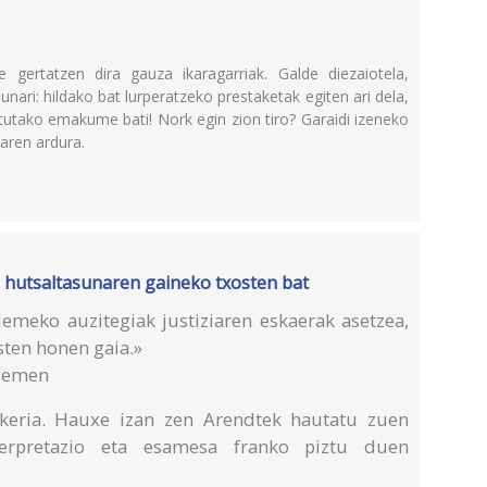
 gertatzen dira gauza ikaragarriak. Galde diezaiotela,
ari: hildako bat lurperatzeko prestaketak egiten ari dela,
atutako emakume bati! Nork egin zion tiro? Garaidi izeneko
aren ardura.
 hutsaltasunaren gaineko txosten bat
lemeko auzitegiak justiziaren eskaerak asetzea,
sten honen gaia.»
alemen
nkeria. Hauxe izan zen Arend­tek hautatu zuen
nterpretazio eta esamesa franko piztu duen