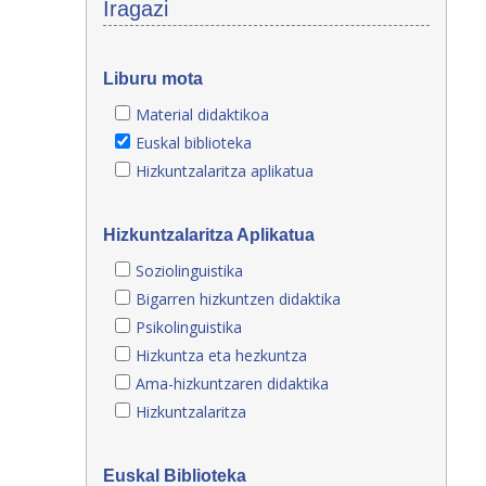
Iragazi
Liburu mota
Material didaktikoa
Euskal biblioteka
Hizkuntzalaritza aplikatua
Hizkuntzalaritza Aplikatua
Soziolinguistika
Bigarren hizkuntzen didaktika
Psikolinguistika
Hizkuntza eta hezkuntza
Ama-hizkuntzaren didaktika
Hizkuntzalaritza
Euskal Biblioteka