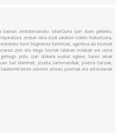
 batean zenbaterainoko oihartzuna izan duen jakiteko,
reparatzea zenbat obra itzuli zaizkion tokiko hizkuntzara,
. Zenbateko horri begiratuta behintzat, agerikoa da besteak
rrarazi zion eta Negu Gorriak taldeari nolabait ere izena
ehiago piztu izan dizkiela euskal egileei, haren aleak
Juan San Martinek, Joseba Sarrionandiak, Joxerra Garziak,
i Salaberrik beste askoren artean, poemak eta antzezlanak