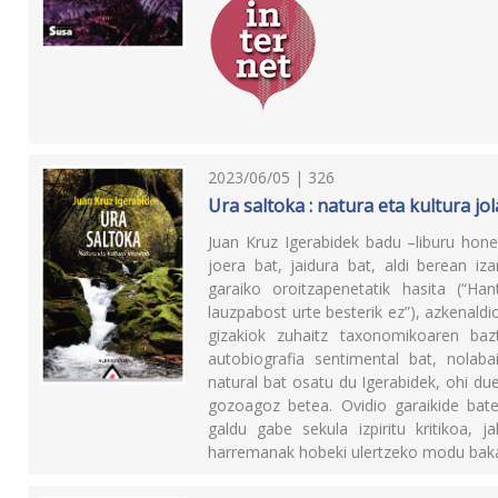
2023/06/05 | 326
Ura saltoka : natura eta kultura jo
Juan Kruz Igerabidek badu –liburu hone
joera bat, jaidura bat, aldi berean iz
garaiko oroitzapenetatik hasita (“Ha
lauzpabost urte besterik ez”), azkenald
gizakiok zuhaitz taxonomikoaren bazt
autobiografia sentimental bat, nolaba
natural bat osatu du Igerabidek, ohi d
gozoagoz betea. Ovidio garaikide bate
galdu gabe sekula izpiritu kritikoa, j
harremanak hobeki ulertzeko modu 