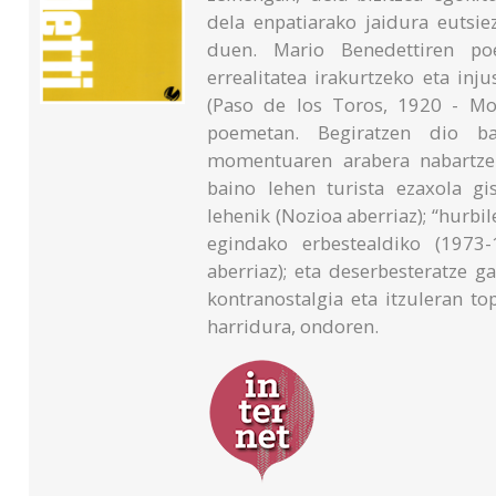
dela enpatiarako jaidura eutsie
duen. Mario Benedettiren po
errealitatea irakurtzeko eta inj
(Paso de los Toros, 1920 - Mon
poemetan. Begiratzen dio ba
momentuaren arabera nabartzen
baino lehen turista ezaxola g
lehenik (Nozioa aberriaz); “hurbil
egindako erbestealdiko (1973-
aberriaz); eta deserbesteratze
kontranostalgia eta itzuleran t
harridura, ondoren.