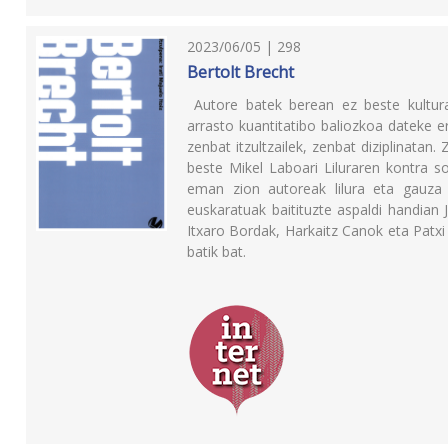
2023/06/05 | 298
Bertolt Brecht
Autore batek berean ez beste kultura
arrasto kuantitatibo baliozkoa dateke er
zenbat itzultzailek, zenbat diziplinatan
beste Mikel Laboari Liluraren kontra so
eman zion autoreak lilura eta gauza g
euskaratuak baitituzte aspaldi handian 
Itxaro Bordak, Harkaitz Canok eta Patx
batik bat.