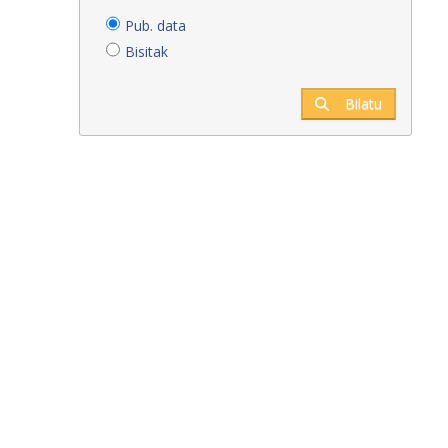
Pub. data
Bisitak
Bilatu