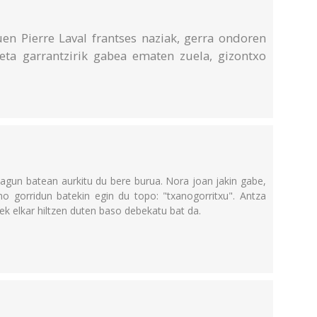
n Pierre Laval frantses naziak, gerra ondoren
eta garrantzirik gabea ematen zuela, gizontxo
zagun batean aurkitu du bere burua. Nora joan jakin gabe,
o gorridun batekin egin du topo: "txanogorritxu". Antza
ek elkar hiltzen duten baso debekatu bat da.