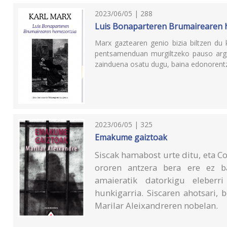
2023/06/05 | 288
Luis Bonaparteren Brumairearen 
Marx gaztearen genio bizia biltzen du 
pentsamenduan murgiltzeko pauso argiga
zainduena osatu dugu, baina edonorentz
2023/06/05 | 325
Emakume gaiztoak
Siscak hamabost urte ditu, eta 
ororen antzera bera ere ez b
amaieratik datorkigu eleberr
hunkigarria. Siscaren ahotsari,
Marilar Aleixandreren nobelan.