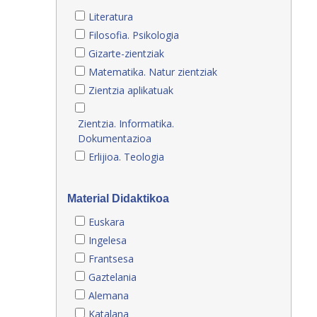
Literatura
Filosofia. Psikologia
Gizarte-zientziak
Matematika. Natur zientziak
Zientzia aplikatuak
Zientzia. Informatika.
Dokumentazioa
Erlijioa. Teologia
Material Didaktikoa
Euskara
Ingelesa
Frantsesa
Gaztelania
Alemana
Katalana