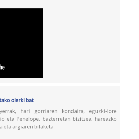
tako olerki bat
rrak, hari gorriaren kondaira, eguzki-lore
io eta Penelope, bazterretan bizitzea, hareazko
 eta argiaren bilaketa.