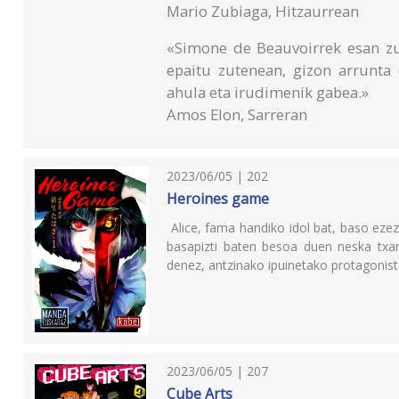
Mario Zubiaga, Hitzaurrean
«Simone de Beauvoirrek esan zue
epaitu zutenean, gizon arrunta 
ahula eta irudimenik gabea.»
Amos Elon, Sarreran
2023/06/05 | 202
Heroines game
Alice, fama handiko idol bat, baso eze
basapizti baten besoa duen neska txan
denez, antzinako ipuinetako protagonist
2023/06/05 | 207
Cube Arts