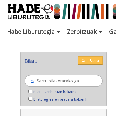
Eduki nagusira joan
Habe Liburutegia
Zerbitzuak
Ga
Eskuratu berriak - Liburutegi
Bilatu
Bilatu
Bilatu izenburuan bakarrik
Bilatu egilearen arabera bakarrik