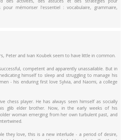
des activités, des astuces et des stratégies pour
 pour mémoriser l'essentiel : vocabulaire, grammaire,
ers, Peter and Ivan Koubek seem to have little in common.
 - successful, competent and apparently unassailable. But in
 medicating himself to sleep and struggling to manage his
men - his enduring first love Sylvia, and Naomi, a college
ive chess player. He has always seen himself as socially
his glib elder brother. Now, in the early weeks of his
 older woman emerging from her own turbulent past, and
intertwined.
e they love, this is a new interlude - a period of desire,