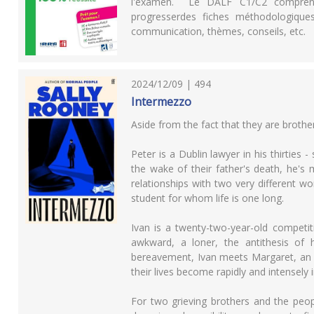
l'examen. Le DALF C1/C2 comprend 
progresserdes fiches méthodologiques
communication, thèmes, conseils, etc.
2024/12/09 | 494
Intermezzo
Aside from the fact that they are broth
Peter is a Dublin lawyer in his thirties
the wake of their father's death, he's
relationships with two very different wo
student for whom life is one long.
Ivan is a twenty-two-year-old competit
awkward, a loner, the antithesis of 
bereavement, Ivan meets Margaret, an
their lives become rapidly and intensely 
For two grieving brothers and the peopl