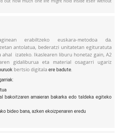
ind out how much one life might hold inside itself without
aginean erabiltzeko euskara-metodoa da.
etan antolatua, bederatzi unitatetan egituratuta
ahal izateko. Ikaslearen liburu honetaz gain, A2
aren gidaliburua eta material osagarri ugariz
bertsio digitala
buruok
ere badute.
arriak:
ktua
tal bakoitzaren amaieran bakarka edo taldeka egiteko
tako bideo bana, azken ekoizpenaren eredu