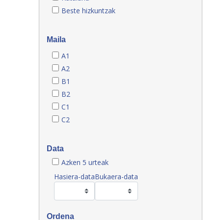
Beste hizkuntzak
Maila
A1
A2
B1
B2
C1
C2
Data
Azken 5 urteak
Hasiera-data
Bukaera-data
Ordena