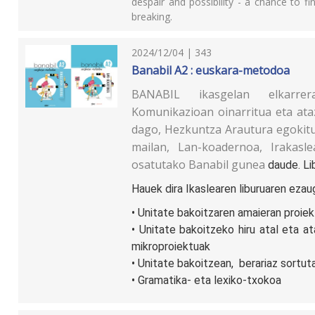
despair and possibility - a chance to f
breaking.
2024/12/04 | 343
Banabil A2 : euskara-metodoa
BANABIL ikasgelan elkarrer
Komunikazioan oinarritua eta ataz
dago, Hezkuntza Arautura egokitu 
mailan, Lan-koadernoa, Irakasle
osatutako
Banabil gunea
daude. Li
Hauek dira Ikaslearen liburuaren ezaug
• Unitate bakoitzaren amaieran proie
• Unitate bakoitzeko hiru atal eta a
mikroproiektuak
• Unitate bakoitzean, berariaz sortu
• Gramatika- eta lexiko-txokoa