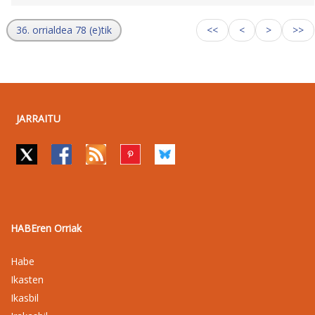
36. orrialdea 78 (e)tik
<<
<
>
>>
JARRAITU
HABEren Orriak
Habe
Ikasten
Ikasbil