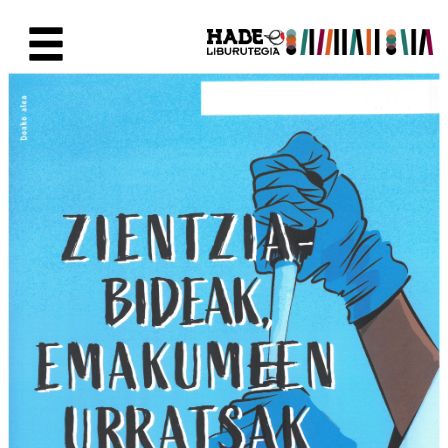
Eduki nagusira joan
Eskuratu berriak Fitxa - Liburu