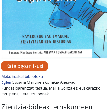
Katalogoan ikusi
Euskal biblioteka
Mota:
Susana Martinen komikia Anesvad
Egilea:
Fundazioarentzat; testua, María González; euskarazko
itzulpena, Lete Itzulpenak
Zientzia-bideak, emakumeen