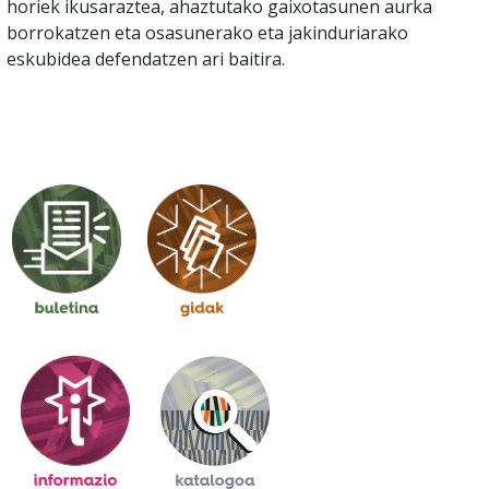
horiek ikusaraztea, ahaztutako gaixotasunen aurka
borrokatzen eta osasunerako eta jakinduriarako
eskubidea defendatzen ari baitira.