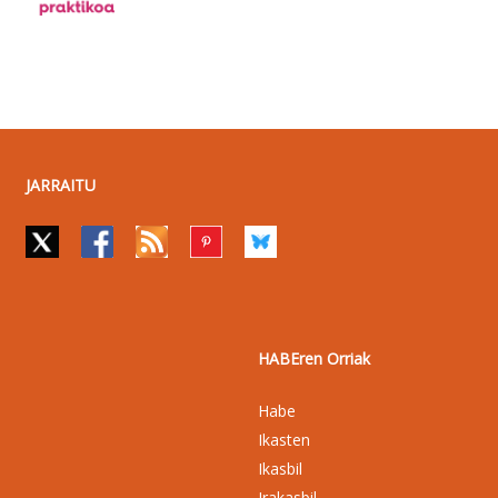
JARRAITU
HABEren Orriak
Habe
Ikasten
Ikasbil
Irakasbil