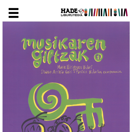
Eduki nagusira joan
Eskuratu berriak Fitxa - Liburu