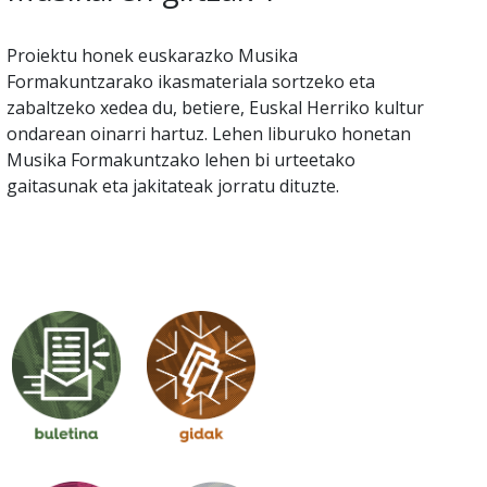
Proiektu honek euskarazko Musika
Formakuntzarako ikasmateriala sortzeko eta
zabaltzeko xedea du, betiere, Euskal Herriko kultur
ondarean oinarri hartuz. Lehen liburuko honetan
Musika Formakuntzako lehen bi urteetako
gaitasunak eta jakitateak jorratu dituzte.