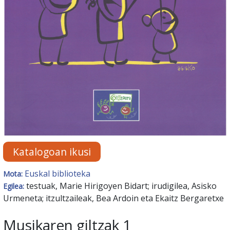
Katalogoan ikusi
Euskal biblioteka
Mota:
testuak, Marie Hirigoyen Bidart; irudigilea, Asisko
Egilea:
Urmeneta; itzultzaileak, Bea Ardoin eta Ekaitz Bergaretxe
Musikaren giltzak 1