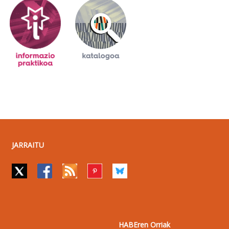
JARRAITU
HABEren Orriak