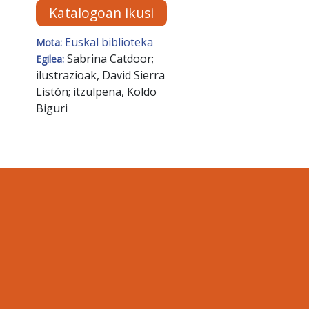
Katalogoan ikusi
Euskal biblioteka
Mota:
Sabrina Catdoor;
Egilea:
ilustrazioak, David Sierra
Listón; itzulpena, Koldo
Biguri