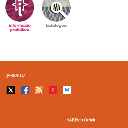
JARRAITU
HABEren Orriak