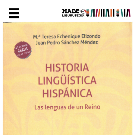
Eduki nagusira joan
Eskuratu berriak Fitxa - Liburu