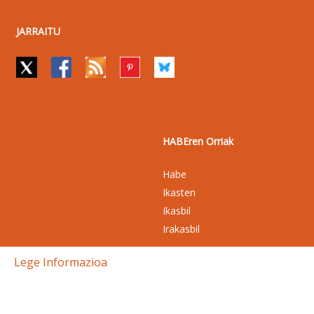
JARRAITU
HABEren Orriak
Habe
Ikasten
Ikasbil
Irakasbil
Lege Informazioa