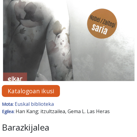
Katalogoan ikusi
Euskal biblioteka
Mota:
Han Kang; itzultzailea, Gema L. Las Heras
Egilea:
Barazkijalea