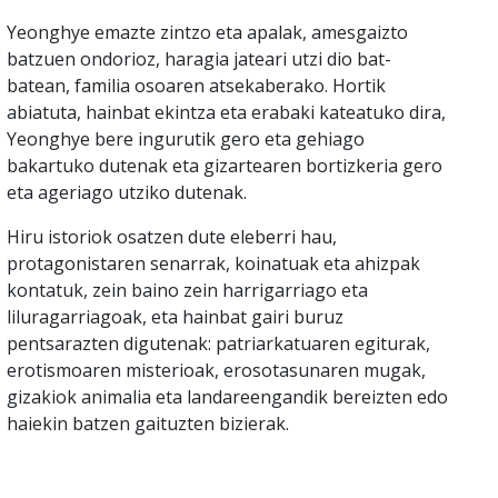
Yeonghye emazte zintzo eta apalak, amesgaizto
batzuen ondorioz, haragia jateari utzi dio bat-
batean, familia osoaren atsekaberako. Hortik
abiatuta, hainbat ekintza eta erabaki kateatuko dira,
Yeonghye bere ingurutik gero eta gehiago
bakartuko dutenak eta gizartearen bortizkeria gero
eta ageriago utziko dutenak.
Hiru istoriok osatzen dute eleberri hau,
protagonistaren senarrak, koinatuak eta ahizpak
kontatuk, zein baino zein harrigarriago eta
liluragarriagoak, eta hainbat gairi buruz
pentsarazten digutenak: patriarkatuaren egiturak,
erotismoaren misterioak, erosotasunaren mugak,
gizakiok animalia eta landareengandik bereizten edo
haiekin batzen gaituzten bizierak.