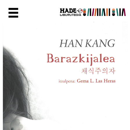
Eduki nagusira joan
Eskuratu berriak Fitxa - Liburu