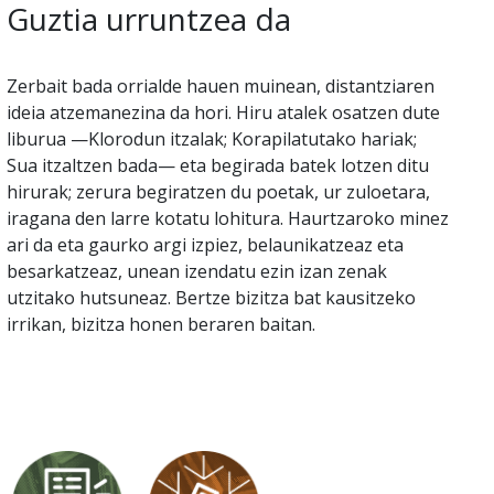
Guztia urruntzea da
Zerbait bada orrialde hauen muinean, distantziaren
ideia atzemanezina da hori. Hiru atalek osatzen dute
liburua —Klorodun itzalak; Korapilatutako hariak;
Sua itzaltzen bada— eta begirada batek lotzen ditu
hirurak; zerura begiratzen du poetak, ur zuloetara,
iragana den larre kotatu lohitura. Haurtzaroko minez
ari da eta gaurko argi izpiez, belaunikatzeaz eta
besarkatzeaz, unean izendatu ezin izan zenak
utzitako hutsuneaz. Bertze bizitza bat kausitzeko
irrikan, bizitza honen beraren baitan.