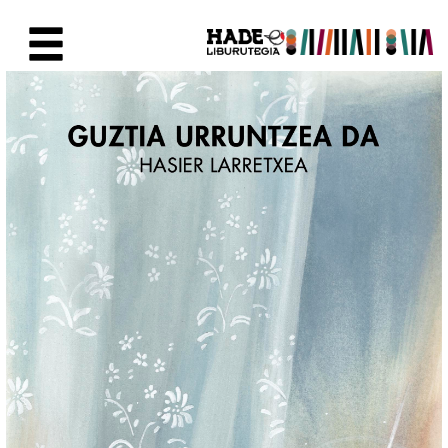
Eduki nagusira joan
Eskuratu berriak Fitxa - Liburu