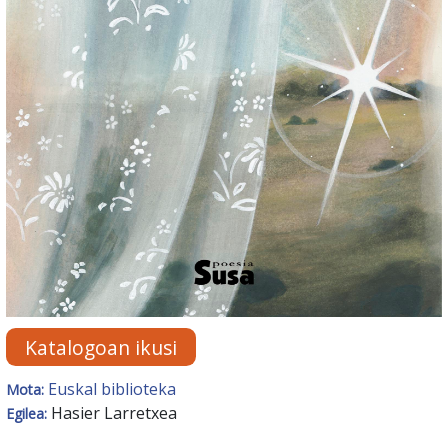
Katalogoan ikusi
Euskal biblioteka
Mota:
Hasier Larretxea
Egilea: