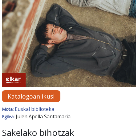
Katalogoan ikusi
Euskal biblioteka
Mota:
Julen Apella Santamaria
Egilea:
Sakelako bihotzak