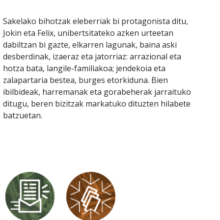
Sakelako bihotzak eleberriak bi protagonista ditu,
Jokin eta Felix, unibertsitateko azken urteetan
dabiltzan bi gazte, elkarren lagunak, baina aski
desberdinak, izaeraz eta jatorriaz: arrazional eta
hotza bata, langile-familiakoa; jendekoia eta
zalapartaria bestea, burges etorkiduna. Bien
ibilbideak, harremanak eta gorabeherak jarraituko
ditugu, beren bizitzak markatuko dituzten hilabete
batzuetan.