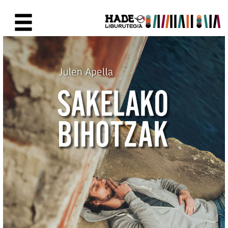
Eduki nagusira joan
Eskuratu berriak Fitxa - Liburu