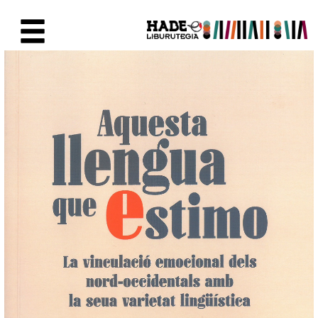
Eduki nagusira joan
Eskuratu berriak Fitxa - Liburu