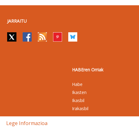
JARRAITU
HABEren Orriak
Habe
Ikasten
Ikasbil
Irakasbil
Lege Informazioa