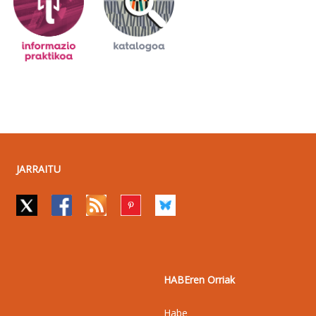
JARRAITU
HABEren Orriak
Habe