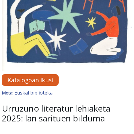
Katalogoan ikusi
Euskal biblioteka
Mota:
Urruzuno literatur lehiaketa
2025: lan sarituen bilduma