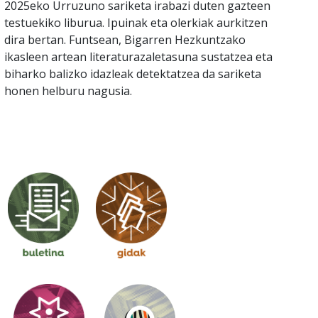
2025eko Urruzuno sariketa irabazi duten gazteen
testuekiko liburua. Ipuinak eta olerkiak aurkitzen
dira bertan. Funtsean, Bigarren Hezkuntzako
ikasleen artean literaturazaletasuna sustatzea eta
biharko balizko idazleak detektatzea da sariketa
honen helburu nagusia.