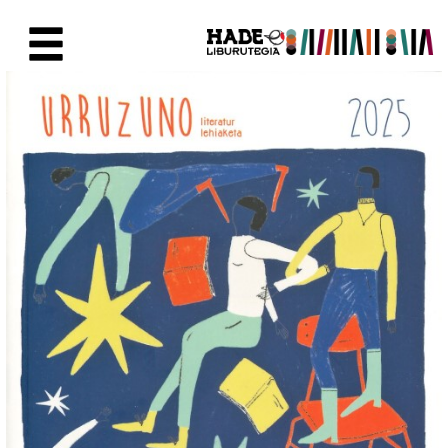
Eduki nagusira joan
Eskuratu berriak Fitxa - Liburu