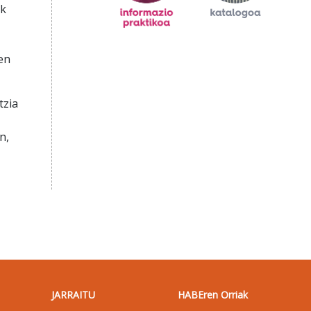
ak
en
tzia
n,
JARRAITU
HABEren Orriak