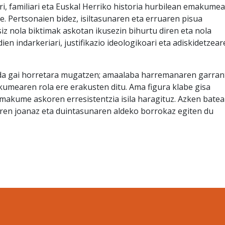
i, familiari eta Euskal Herriko historia hurbilean emakume
e. Pertsonaien bidez, isiltasunaren eta erruaren pisua
iz nola biktimak askotan ikusezin bihurtu diren eta nola
ien indarkeriari, justifikazio ideologikoari eta adiskidetzear
 da gai horretara mugatzen; amaalaba harremanaren garran
umearen rola ere erakusten ditu. Ama figura klabe gisa
makume askoren erresistentzia isila haragituz. Azken batea
aren joanaz eta duintasunaren aldeko borrokaz egiten du