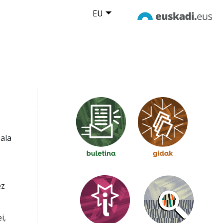
EU
ala
ez
i,