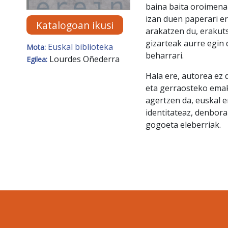
baina baita oroimenar
izan duen paperari er
Katalogoan ikusi
arakatzen du, erakuts
gizarteak aurre egin d
Euskal biblioteka
Mota:
beharrari.
Lourdes Oñederra
Egilea:
Hala ere, autorea ez
eta gerraosteko emak
agertzen da, euskal e
identitateaz, denbor
gogoeta eleberriak.