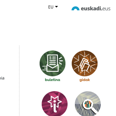
EU
oia