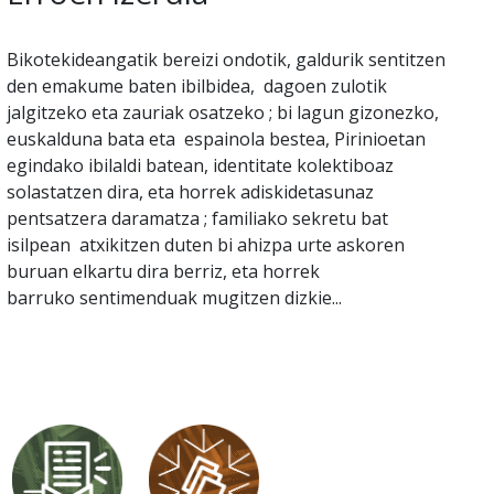
Bikotekideangatik bereizi ondotik, galdurik sentitzen
den emakume baten ibilbidea, dagoen zulotik
jalgitzeko eta zauriak osatzeko ; bi lagun gizonezko,
euskalduna bata eta espainola bestea, Pirinioetan
egindako ibilaldi batean, identitate kolektiboaz
solastatzen dira, eta horrek adiskidetasunaz
pentsatzera daramatza ; familiako sekretu bat
isilpean atxikitzen duten bi ahizpa urte askoren
buruan elkartu dira berriz, eta horrek
barruko sentimenduak mugitzen dizkie...