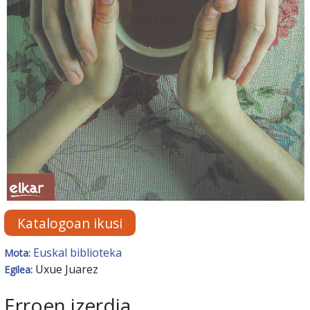
Katalogoan ikusi
Euskal biblioteka
Mota:
Uxue Juarez
Egilea:
Erroen izerdia