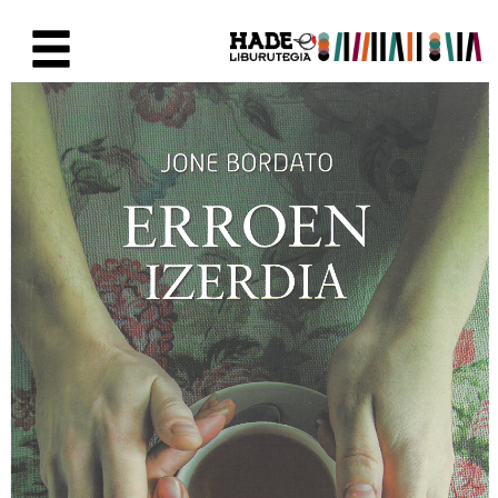
Eduki nagusira joan
Eskuratu berriak Fitxa - Liburu