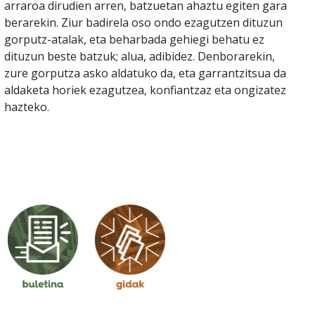
arraroa dirudien arren, batzuetan ahaztu egiten gara
berarekin. Ziur badirela oso ondo ezagutzen dituzun
gorputz-atalak, eta beharbada gehiegi behatu ez
dituzun beste batzuk; alua, adibidez. Denborarekin,
zure gorputza asko aldatuko da, eta garrantzitsua da
aldaketa horiek ezagutzea, konfiantzaz eta ongizatez
hazteko.