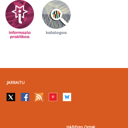
JARRAITU
HABEren Orriak