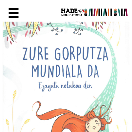
Eduki nagusira joan
Eskuratu berriak Fitxa - Liburu