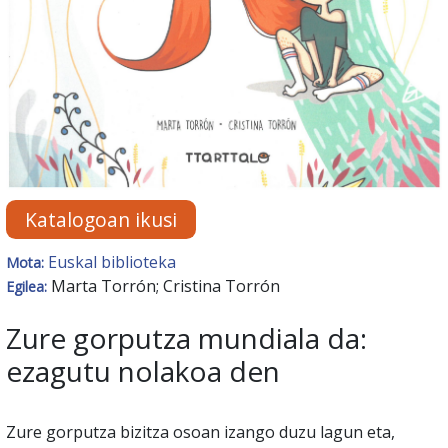
Katalogoan ikusi
Euskal biblioteka
Mota:
Marta Torrón; Cristina Torrón
Egilea:
Zure gorputza mundiala da:
ezagutu nolakoa den
Zure gorputza bizitza osoan izango duzu lagun eta,