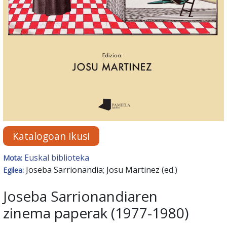
Katalogoan ikusi
Euskal biblioteka
Mota:
Joseba Sarrionandia; Josu Martinez (ed.)
Egilea:
Joseba Sarrionandiaren
zinema paperak (1977-1980)