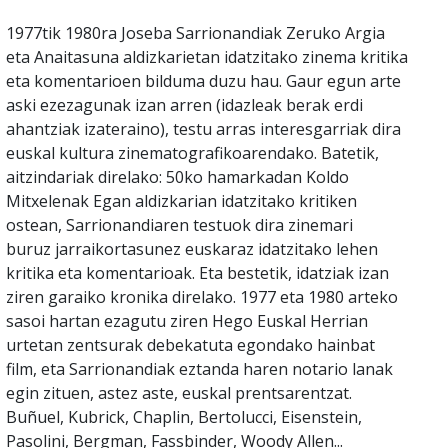
1977tik 1980ra Joseba Sarrionandiak Zeruko Argia
eta Anaitasuna aldizkarietan idatzitako zinema kritika
eta komentarioen bilduma duzu hau. Gaur egun arte
aski ezezagunak izan arren (idazleak berak erdi
ahantziak izateraino), testu arras interesgarriak dira
euskal kultura zinematografikoarendako. Batetik,
aitzindariak direlako: 50ko hamarkadan Koldo
Mitxelenak Egan aldizkarian idatzitako kritiken
ostean, Sarrionandiaren testuok dira zinemari
buruz jarraikortasunez euskaraz idatzitako lehen
kritika eta komentarioak. Eta bestetik, idatziak izan
ziren garaiko kronika direlako. 1977 eta 1980 arteko
sasoi hartan ezagutu ziren Hego Euskal Herrian
urtetan zentsurak debekatuta egondako hainbat
film, eta Sarrionandiak eztanda haren notario lanak
egin zituen, astez aste, euskal prentsarentzat.
Buñuel, Kubrick, Chaplin, Bertolucci, Eisenstein,
Pasolini, Bergman, Fassbinder, Woody Allen...