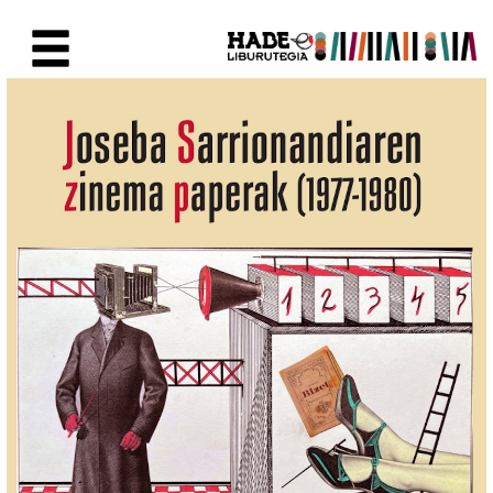
Eduki nagusira joan
Eskuratu berriak Fitxa - Liburu