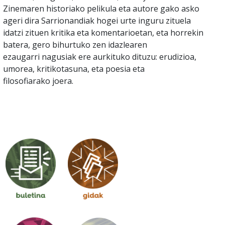
Zinemaren historiako pelikula eta autore gako asko
ageri dira Sarrionandiak hogei urte inguru zituela
idatzi zituen kritika eta komentarioetan, eta horrekin
batera, gero bihurtuko zen idazlearen
ezaugarri nagusiak ere aurkituko dituzu: erudizioa,
umorea, kritikotasuna, eta poesia eta
filosofiarako joera.