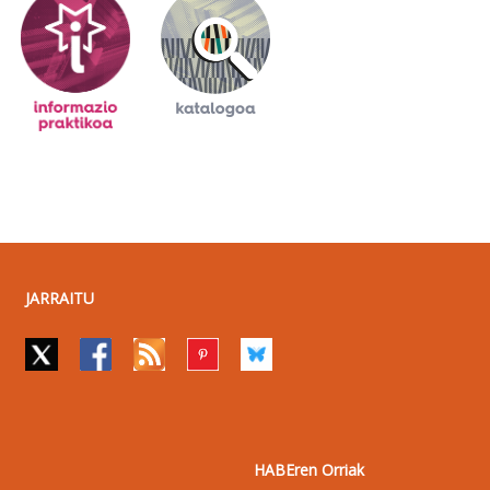
JARRAITU
HABEren Orriak