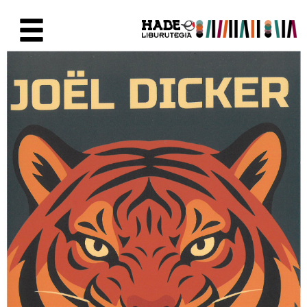
Eduki nagusira joan
Eskuratu berriak Fitxa - Liburu