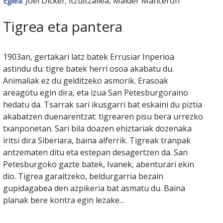
Joël Dicker; itzultzailea, Maider Manceron
Egilea:
Tigrea eta pantera
1903an, gertakari latz batek Errusiar Inperioa
astindu du: tigre batek herri osoa akabatu du.
Animaliak ez du gelditzeko asmorik. Erasoak
areagotu egin dira, eta izua San Petesburgoraino
hedatu da. Tsarrak sari ikusgarri bat eskaini du piztia
akabatzen duenarentzat: tigrearen pisu bera urrezko
txanponetan. Sari bila doazen ehiztariak dozenaka
iritsi dira Siberiara, baina alferrik. Tigreak tranpak
antzematen ditu eta estepan desagertzen da. San
Petesburgoko gazte batek, Ivanek, abenturari ekin
dio. Tigrea garaitzeko, beldurgarria bezain
gupidagabea den azpikeria bat asmatu du. Baina
planak bere kontra egin lezake...