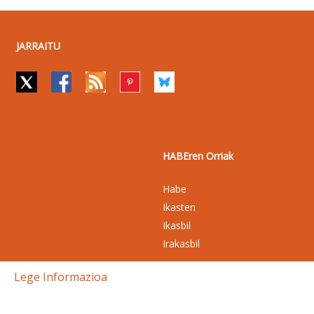
JARRAITU
HABEren Orriak
Habe
Ikasten
Ikasbil
Irakasbil
Lege Informazioa