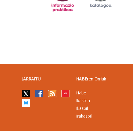
JARRAITU
HABEren Orriak
Habe
Ikasten
Ikasbil
Irakasbil