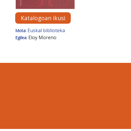
Katalogoan ikusi
Euskal biblioteka
Mota:
Eloy Moreno
Egilea: