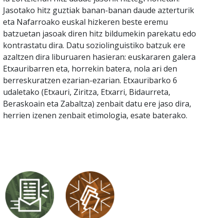
Jasotako hitz guztiak banan-banan daude azterturik
eta Nafarroako euskal hizkeren beste eremu
batzuetan jasoak diren hitz bildumekin parekatu edo
kontrastatu dira. Datu soziolinguistiko batzuk ere
azaltzen dira liburuaren hasieran: euskararen galera
Etxauribarren eta, horrekin batera, nola ari den
berreskuratzen ezarian-ezarian. Etxauribarko 6
udaletako (Etxauri, Ziritza, Etxarri, Bidaurreta,
Beraskoain eta Zabaltza) zenbait datu ere jaso dira,
herrien izenen zenbait etimologia, esate baterako.