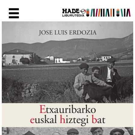
Eduki nagusira joan
Eskuratu berriak Fitxa - Liburu