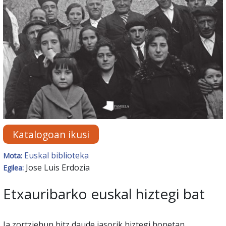
Katalogoan ikusi
Euskal biblioteka
Mota:
Jose Luis Erdozia
Egilea:
Etxauribarko euskal hiztegi bat
Ia zortziehun hitz daude jasorik hiztegi honetan.