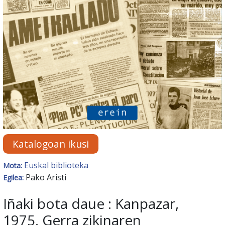
Katalogoan ikusi
Euskal biblioteka
Mota:
Pako Aristi
Egilea:
Iñaki bota daue : Kanpazar,
1975. Gerra zikinaren