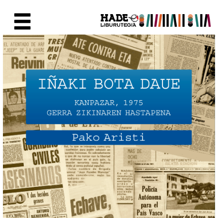
Eduki nagusira joan
Eskuratu berriak Fitxa - Liburu