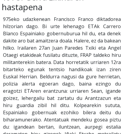
hastapena
975eko udazkenean Francisco Franco diktadorea
hilzorian dago. Bi urte lehenago ETAk Carrero
Blanco Espainiako gobernuburua hil du, eta denek
dakite aro bat amaitzera doala. Halere, ez da bakean
hilko. Irailaren 27an Juan Paredes Txiki eta Angel
Otaegi etakideak fusilatu dituzte, FRAP taldeko hiru
militanterekin batera. Data horretatik urriaren 12ra
bitarteko egunak tentsio handikoak izan ziren
Euskal Herrian. Beldurra nagusi da gure herrietan,
polizia alerta egoeran dago, baina ezingo du
eragotzi ETAren erantzuna: urriaren 5ean, igande
goizez, lehergailu bat zartatu du Arantzazun eta
hiru guardia zibil hil ditu. Kolpearekin sututa,
Espainiako gobernuak ezohiko bilera deitu du
biharamunerako. Atentatuak mendeku gosea piztu
du: igandean bertan, iluntzean, aurpegi estalia