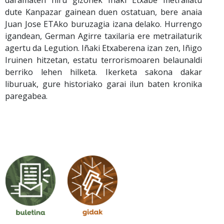
daramaten hiru gizonek Iñaki Etxabe metrailatu
dute Kanpazar gainean duen ostatuan, bere anaia
Juan Jose ETAko buruzagia izana delako. Hurrengo
igandean, German Agirre taxilaria ere metrailaturik
agertu da Legution. Iñaki Etxaberena izan zen, Iñigo
Iruinen hitzetan, estatu terrorismoaren belaunaldi
berriko lehen hilketa. Ikerketa sakona dakar
liburuak, gure historiako garai ilun baten kronika
paregabea.