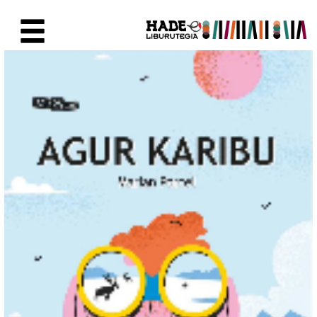
Eduki nagusira joan
Eskuratu berriak Fitxa - Liburu