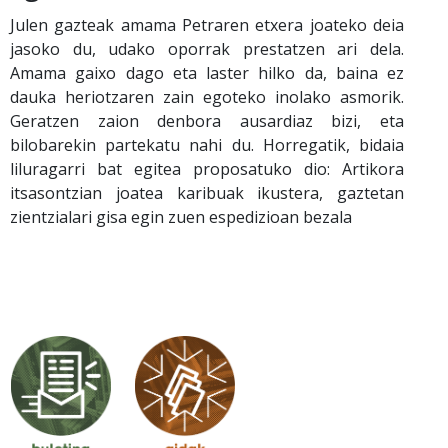
Julen gazteak amama Petraren etxera joateko deia
jasoko du, udako oporrak prestatzen ari dela.
Amama gaixo dago eta laster hilko da, baina ez
dauka heriotzaren zain egoteko inolako asmorik.
Geratzen zaion denbora ausardiaz bizi, eta
bilobarekin partekatu nahi du. Horregatik, bidaia
liluragarri bat egitea proposatuko dio: Artikora
itsasontzian joatea karibuak ikustera, gaztetan
zientzialari gisa egin zuen espedizioan bezala