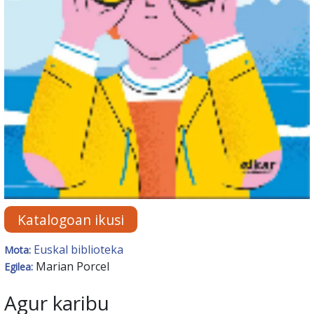
Katalogoan ikusi
Euskal biblioteka
Mota:
Marian Porcel
Egilea:
Agur karibu