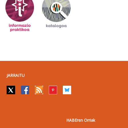
JARRAITU
HABEren Orriak