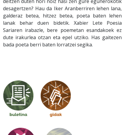
deitzen duten hori noiz hasi zen gure egunerokotik
desagertzen? Hau da Iker Aranberriren lehen lana,
galderaz betea, hitzez betea, poeta baten lehen
lanak behar duen bidetik. Xabier Lete Poesia
Sariaren irabazle, bere poemetan esandakoek ez
dute irakurlea otzan eta epel utziko. Has gaitezen
bada poeta berri baten lorratzei segika.