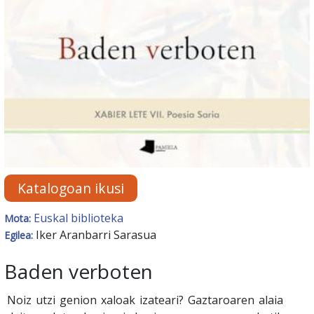
Katalogoan ikusi
Euskal biblioteka
Mota:
Iker Aranbarri Sarasua
Egilea:
Baden verboten
Noiz utzi genion xaloak izateari? Gaztaroaren alaia