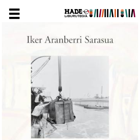
Eduki nagusira joan
Eskuratu berriak Fitxa - Liburu