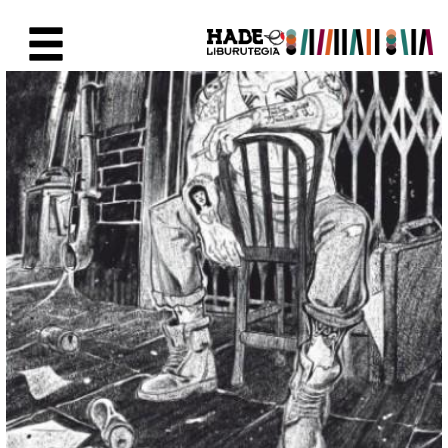
Eduki nagusira joan
Eskuratu berriak Fitxa - Liburu