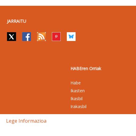
JARRAITU
HABEren Orriak
Habe
Ikasten
Ikasbil
Irakasbil
Lege Informazioa