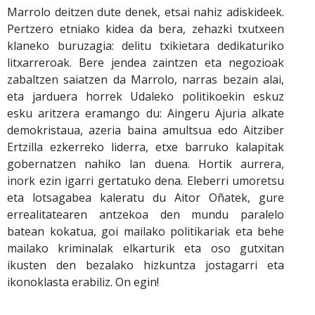
Marrolo deitzen dute denek, etsai nahiz adiskideek.
Pertzero etniako kidea da bera, zehazki txutxeen
klaneko buruzagia: delitu txikietara dedikaturiko
litxarreroak. Bere jendea zaintzen eta negozioak
zabaltzen saiatzen da Marrolo, narras bezain alai,
eta jarduera horrek Udaleko politikoekin eskuz
esku aritzera eramango du: Aingeru Ajuria alkate
demokristaua, azeria baina amultsua edo Aitziber
Ertzilla ezkerreko liderra, etxe barruko kalapitak
gobernatzen nahiko lan duena. Hortik aurrera,
inork ezin igarri gertatuko dena. Eleberri umoretsu
eta lotsagabea kaleratu du Aitor Oñatek, gure
errealitatearen antzekoa den mundu paralelo
batean kokatua, goi mailako politikariak eta behe
mailako kriminalak elkarturik eta oso gutxitan
ikusten den bezalako hizkuntza jostagarri eta
ikonoklasta erabiliz. On egin!