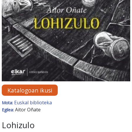
Katalogoan ikusi
Euskal biblioteka
Mota:
Aitor Oñate
Egilea:
Lohizulo