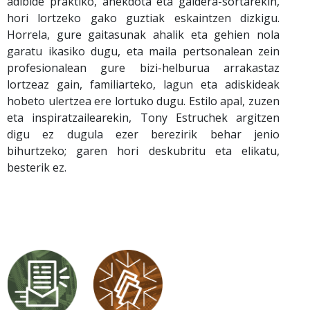
adibide praktiko, anekdota eta galdera-sortarekin,
hori lortzeko gako guztiak eskaintzen dizkigu.
Horrela, gure gaitasunak ahalik eta gehien nola
garatu ikasiko dugu, eta maila pertsonalean zein
profesionalean gure bizi-helburua arrakastaz
lortzeaz gain, familiarteko, lagun eta adiskideak
hobeto ulertzea ere lortuko dugu. Estilo apal, zuzen
eta inspiratzailearekin, Tony Estruchek argitzen
digu ez dugula ezer berezirik behar jenio
bihurtzeko; garen hori deskubritu eta elikatu,
besterik ez.