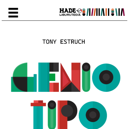
Eduki nagusira joan
Eskuratu berriak Fitxa - Liburu