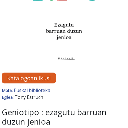
Katalogoan ikusi
Euskal biblioteka
Mota:
Tony Estruch
Egilea:
Geniotipo : ezagutu barruan
duzun jenioa