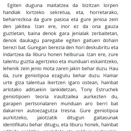
Egiten duguna maitatzea da bizitzan lorpen
handiak lortzeko sekretua, eta, horretarako,
beharrezkoa da gure pasioa eta gure jenioa zein
den jakitea. Izan ere, inor ez da ona gauza
guztietan, baina denok gara jenialak zerbaitetan,
denok daukagu paregabe egiten gaituen dohain
berezi bat. Guregan berezia den hori deskubritu eta
indartzea da liburu honen helburua. Izan ere, zure
talentu guztia agertzeko eta munduari eskaintzeko,
lehenik zein jenio mota zaren jakin behar duzu. Hau
da, zure geniotipoa ezagutu behar duzu. Hamar
urte giza talentua ikertzen igaro ostean, hainbat
arlotako adituekin lankidetzan, Tony Estruchek
geniotipoen teoria iraultzailea aurkezten du,
garapen pertsonalaren munduan aro berri bat
dakarren autoezagutza tresna. Gure geniotipoa
aurkitzeko, jaiotzatik ditugun gaitasunak
identifikatu behar ditugu, eta liburu honek, hainbat