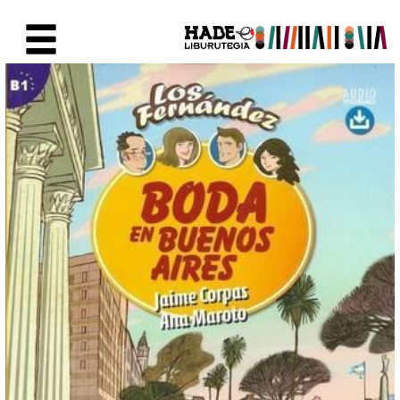
Eduki nagusira joan
Eskuratu berriak Fitxa - Liburu