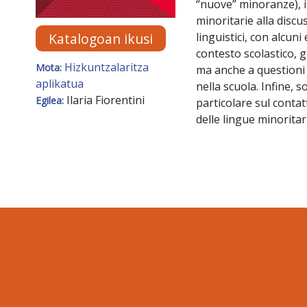
“nuove” minoranze), i
minoritarie alla discu
Katalogoan ikusi
linguistici, con alcun
contesto scolastico, 
Hizkuntzalaritza
Mota:
ma anche a questioni 
aplikatua
nella scuola. Infine, 
Ilaria Fiorentini
Egilea:
particolare sul contat
delle lingue minoritar