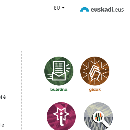
EU
i è
le