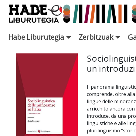
Eduki nagusira joan
Habe Liburutegia
Zerbitzuak
Ga
Eskuratu berriak Fitxa - Libur
Sociolinguist
un'introduz
Il panorama linguisti
comprende, oltre alla 
lingue delle minoranze
arricchito ancora con 
introduce, da una pros
linguistiche e alle lin
plurilinguismo “storic