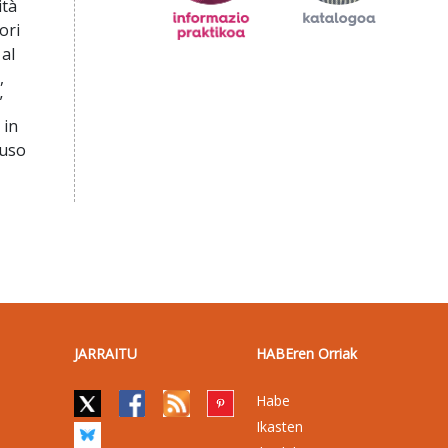
ità
ori
 al
,
”
 in
’uso
JARRAITU
HABEren Orriak
Habe
Ikasten