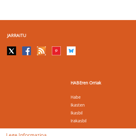
JARRAITU
HABEren Orriak
Habe
Ikasten
Ikasbil
Irakasbil
Lege Informazioa