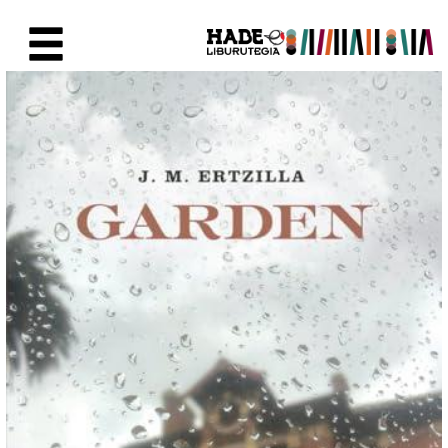
Eduki nagusira joan
Eskuratu berriak Fitxa - Liburu