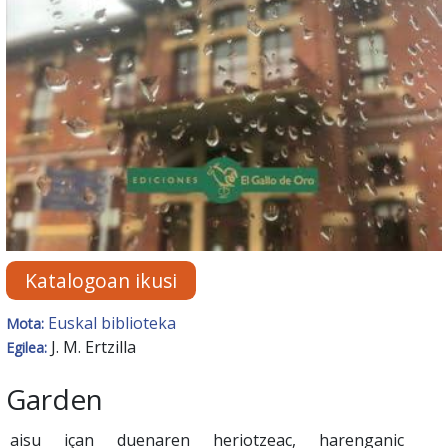
Katalogoan ikusi
Euskal biblioteka
Mota:
J. M. Ertzilla
Egilea:
Garden
aisu içan duenaren heriotzeac, harenganic