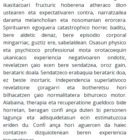
ikasitacoari fructuric hoberena atheraco dion
ustearen eta expectativaren contra, narratzailea
darama melancholian eta nosomanian erorcera.
Spirituaren egoquera catastrophico horrec baditu,
bere aldetic denaz, bere episodio corporal
mingarriac, guztiz ere, sabelaldean. Osasun physico
eta psychicoco professional mota orotacoequin
ukanicaco experiencia negativoaren ondotic,
revelatzen çaio ecen bere sendatzea, oroz gain,
berataric doala. Sendatzeco erabaquia berataric doa,
ez beste inortaric. Independencia superlativoco
revelatione çoragarri eta botheretsu hori
bilhacatzen çaio normalitatera bihurceco motor.
Alabaina, therapia eta recuperatione gueldoco bide
horretan, beragan confi ança duten bi personen
lagunça eta adisquidetasun ecin estimatuzcoa
eriden du. Confi ança hori aguercen da haiec
contatzen dizquiotenean beren experiencia