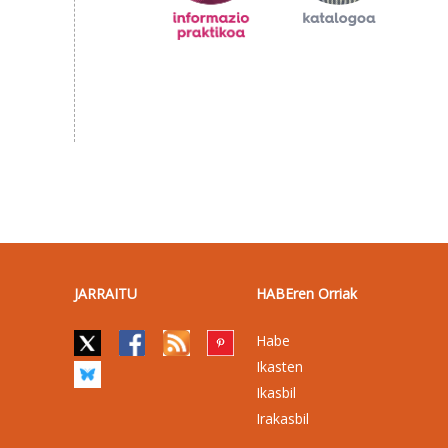
JARRAITU
HABEren Orriak
Habe
Ikasten
Ikasbil
Irakasbil