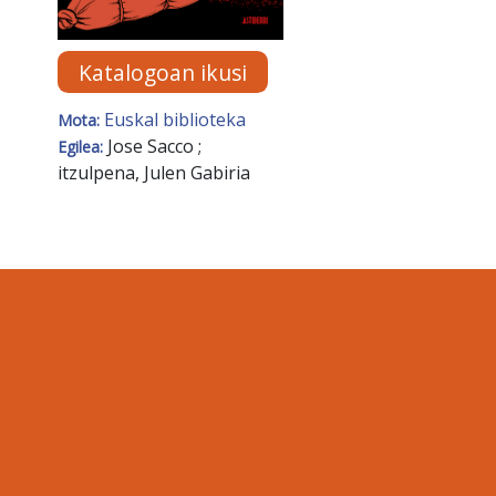
Katalogoan ikusi
Euskal biblioteka
Mota:
Jose Sacco ;
Egilea:
itzulpena, Julen Gabiria