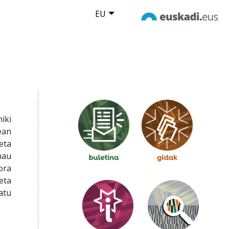
EU
iki
ean
eta
hau
ora
eta
atu