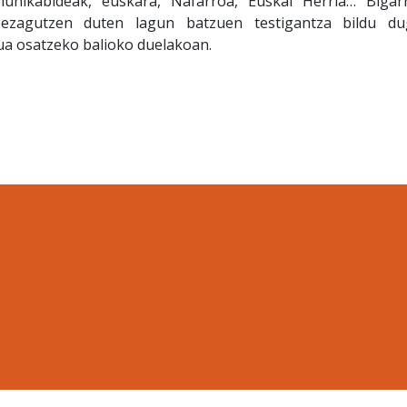
munikabideak, euskara, Nafarroa, Euskal Herria… Bigar
 ezagutzen duten lagun batzuen testigantza bildu du
tua osatzeko balioko duelakoan.