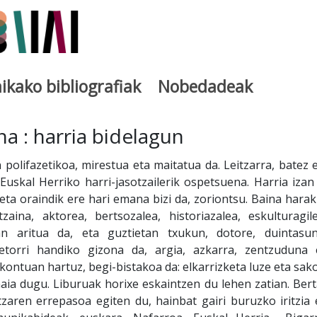
ikako bibliografiak
Nobedadeak
utegia
na : harria bidelagun
 polifazetikoa, mirestua eta maitatua da. Leitzarra, batez e
, Euskal Herriko harri-jasotzailerik ospetsuena. Harria izan
 eta oraindik ere hari emana bizi da, zoriontsu. Baina harak
zaina, aktorea, bertsozalea, historiazalea, eskulturagil
n aritua da, eta guztietan txukun, dotore, duintasun
 etorri handiko gizona da, argia, azkarra, zentzuduna 
 kontuan hartuz, begi-bistakoa da: elkarrizketa luze eta sak
ia dugu. Liburuak horixe eskaintzen du lehen zatian. Bert
zaren errepasoa egiten du, hainbat gairi buruzko iritzia 