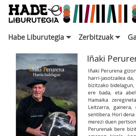
Eduki nagusira joan
Habe Liburutegia
Zerbitzuak
Ga
Eskuratu berriak Fitxa - Libur
Iñaki Perure
Iñaki Perurena gizon
harri-jasotzailea da
bizitzako bidelagun,
ere bada, eta abelt
Hamaika zeregineta
Leitzarra, gainera,
sentibera. Hori dena
merezi duen pertsona
Perurenak bere bizit