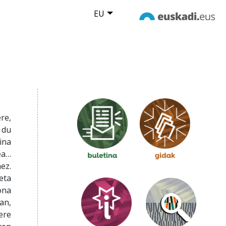
EU
re,
 du
ina
ea…
ez.
eta
ona
an,
ere