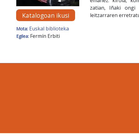
emanez: kirola, ko
zatian, Iñaki ongi
Katalogoan ikusi
leitzarraren erretra
Euskal biblioteka
Mota:
Fermín Erbiti
Egilea: