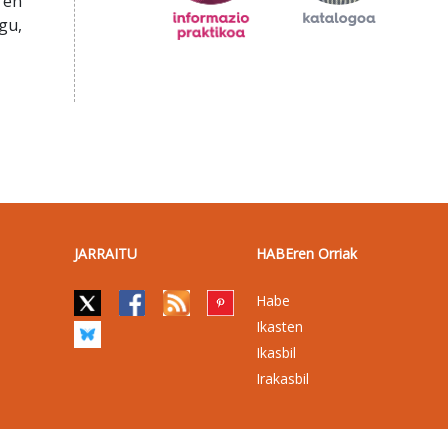
ren
gu,
JARRAITU
HABEren Orriak
Habe
Ikasten
Ikasbil
Irakasbil