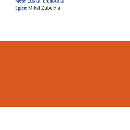
Euskal biblioteka
Mota:
Mikel Zubeldia
Egilea: