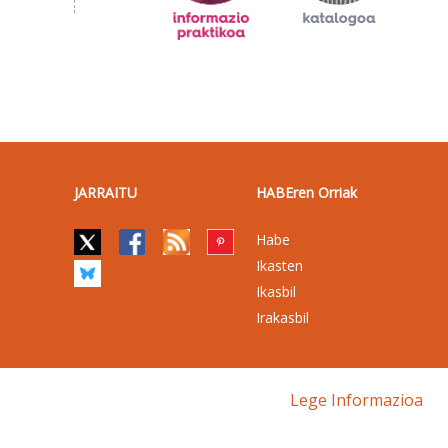
JARRAITU
HABEren Orriak
Habe
Ikasten
Ikasbil
Irakasbil
Lege Informazioa