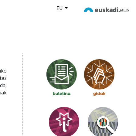
EU
ako
taz
da,
iak