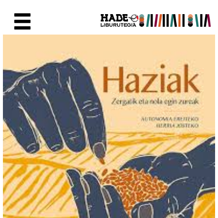
Eduki nagusira joan
Eskuratu berriak Fitxa - Liburu