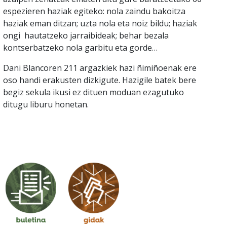
espezieren haziak egiteko: nola zaindu bakoitza
haziak eman ditzan; uzta nola eta noiz bildu; haziak
ongi hautatzeko jarraibideak; behar bezala
kontserbatzeko nola garbitu eta gorde…
Dani Blancoren 211 argazkiek hazi ñimiñoenak ere
oso handi erakusten dizkigute. Hazigile batek bere
begiz sekula ikusi ez dituen moduan ezagutuko
ditugu liburu honetan.