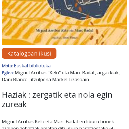
Katalogoan ikusi
Euskal biblioteka
Mota:
Miguel Arribas "Kelo" eta Marc Badal ; argazkiak,
Egilea:
Dani Blanco ; itzulpena Markel Lizasoain
Haziak : zergatik eta nola egin
zureak
Miguel Arribas Kelo eta Marc Badal-en liburu honek
azalpen zehatzak ematen ditu gure baratzeetako 60