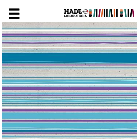
Eduki nagusira joan
Eskuratu berriak Fitxa - Liburu