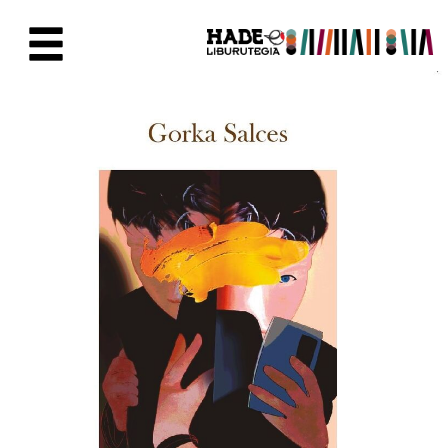
Eduki nagusira joan
Eskuratu berriak Fitxa - Liburu