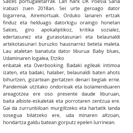
Salces portugaletarrak. Lan hark DK Poesia Saria
irabazi zuen 2018an. Sei urte geroago dator
bigarrena, Airemortuak. Orduko lanaren ertzak
finduz eta helduago datorkigu oraingo honetan
Salces, giro apokaliptikoz, kritika sozialez,
edertasunez eta gurasotasunari eta belaunaldi
artekotasunari buruzko hausnarrez beteta maleta.
Lau ataletan banatuta dator liburua: Baby blues,
Udaminaren logalea, Etziko
enbatak eta Overbooking. Badaki egileak intimoa
izaten, eta badaki, halaber, belaunaldi baten ahots
bihurtzen, gizartean gertatzen denari begiak erne.
Pandemiak utzitako ondorioak eta isolamenduaren
areagotzea ere oso presente daude liburuan,
baita albiste-eskaletak eta porrotaren zentzua ere.
Gai da zurrunbiloan murgiltzeko eta hartatik landa
sosegua bilatzeko ere, uda minaren altzoan,
hondartza galdu batean gorputz epelen lurrinean.