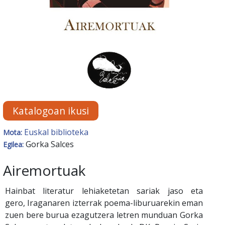
Katalogoan ikusi
Euskal biblioteka
Mota:
Gorka Salces
Egilea:
Airemortuak
Hainbat literatur lehiaketetan sariak jaso eta
gero, Iraganaren izterrak poema-liburuarekin eman
zuen bere burua ezagutzera letren munduan Gorka