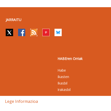
JARRAITU
HABEren Orriak
Habe
Ikasten
Ikasbil
Irakasbil
Lege Informazioa