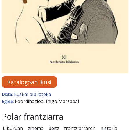
Katalogoan ikusi
Euskal biblioteka
Mota:
koordinazioa, Iñigo Marzabal
Egilea:
Polar frantziarra
Liburuan zinema beltz frantziarraren historia