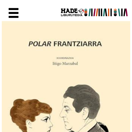
Eduki nagusira joan
Eskuratu berriak Fitxa - Liburu