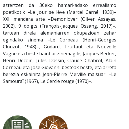
aztertzen da 30eko hamarkadako errealismo
poetikotik –Le Jour se lève (Marcel Carné, 1939)–
XXI. mendera arte –Demonlover (Oliver Assayas,
2002), 9 doigts (François-Jacques Ossang, 2017)–,
tartean direla alemaniarren okupazioan zehar
egindako zinema –Le Corbeau (Henri-Georges
Clouzot, 1943)–, Godard, Truffaut eta Nouvelle
Vague eta beste hainbat zinemagile, Jacques Becker,
Henri Decoin, Jules Dassin, Claude Chabrol, Alain
Corneau eta José Giovanni besteak beste, eta arreta
berezia eskainita Jean-Pierre Melville maisuari –Le
Samouraï (1967), Le Cercle rouge (1970)–.