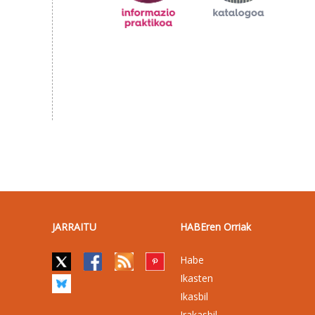
JARRAITU
HABEren Orriak
Habe
Ikasten
Ikasbil
Irakasbil