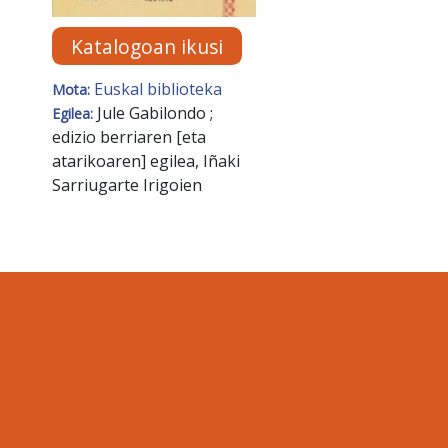
Katalogoan ikusi
Euskal biblioteka
Mota:
Jule Gabilondo ;
Egilea:
edizio berriaren [eta
atarikoaren] egilea, Iñaki
Sarriugarte Irigoien