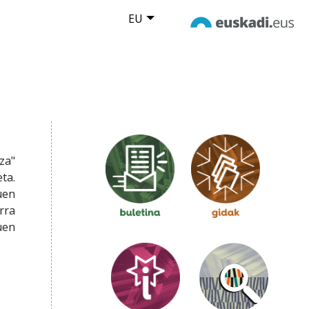
EU
za"
ta.
uen
rra
uen