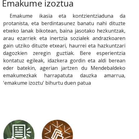
Emakume izoztua
Emakume ikasia eta kontzientziaduna da
protanista, eta berdintasunez banatu nahi dituzte
etxeko lanak bikotean, baina jasotako hezkuntzak,
arau ezarriek eta inertzia sozialek andrazkoaren
gain utziko dituzte etxeari, haurrei eta hazkuntzari
dagozkien zeregin guztiak. Bere esperientzia
kontatuz egileak, idazkera gordin eta aldi berean
eder batekin, agerian jartzen du Mendebaldeko
emakumezkak harrapatuta dauzka amarrua,
'emakume izoztu' bihurtu duen patua