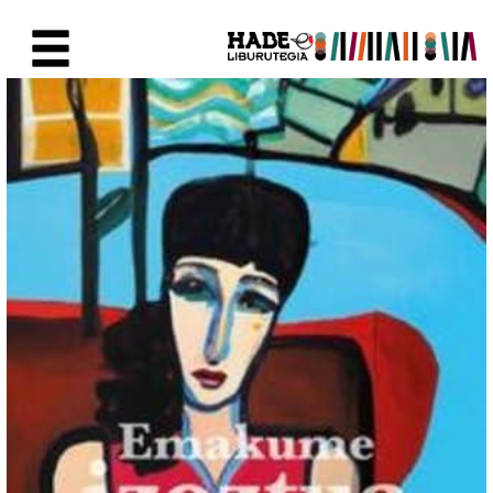
Eduki nagusira joan
Eskuratu berriak Fitxa - Liburu