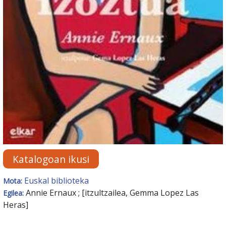
Katalogoan ikusi
Euskal biblioteka
Mota:
Annie Ernaux ; [itzultzailea, Gemma Lopez Las
Egilea:
Heras]