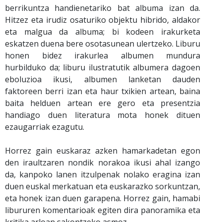
berrikuntza handienetariko bat albuma izan da.
Hitzez eta irudiz osaturiko objektu hibrido, aldakor
eta malgua da albuma; bi kodeen irakurketa
eskatzen duena bere osotasunean ulertzeko. Liburu
honen bidez irakurlea albumen mundura
hurbilduko da; liburu ilustratutik albumera dagoen
eboluzioa ikusi, albumen lanketan dauden
faktoreen berri izan eta haur txikien artean, baina
baita helduen artean ere gero eta presentzia
handiago duen literatura mota honek dituen
ezaugarriak ezagutu.
Horrez gain euskaraz azken hamarkadetan egon
den iraultzaren nondik norakoa ikusi ahal izango
da, kanpoko lanen itzulpenak nolako eragina izan
duen euskal merkatuan eta euskarazko sorkuntzan,
eta honek izan duen garapena. Horrez gain, hamabi
libururen komentarioak egiten dira panoramika eta