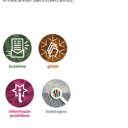
kritika arloan sakontzeko asmoz.