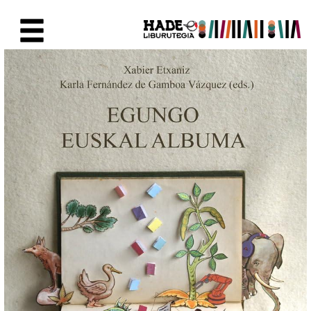
Eduki nagusira joan
Eskuratu berriak Fitxa - Liburu