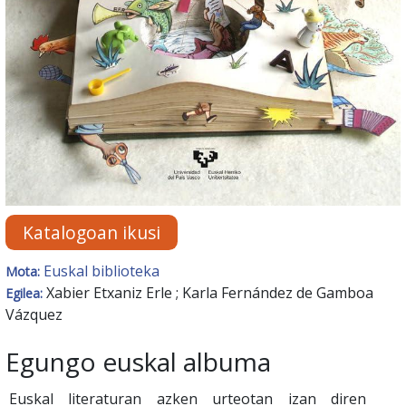
Katalogoan ikusi
Euskal biblioteka
Mota:
Xabier Etxaniz Erle ; Karla Fernández de Gamboa
Egilea:
Vázquez
Egungo euskal albuma
Euskal literaturan azken urteotan izan diren