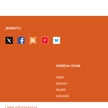
JARRAITU
HABEren Orriak
Habe
Ikasten
Ikasbil
Irakasbil
Lege Informazioa