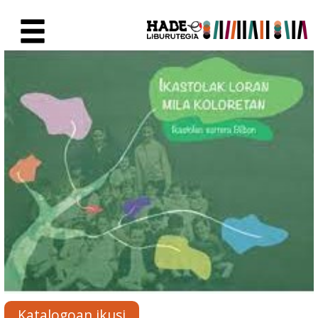
Eduki nagusira joan
Eskuratu berriak Fitxa - Liburu
Katalogoan ikusi