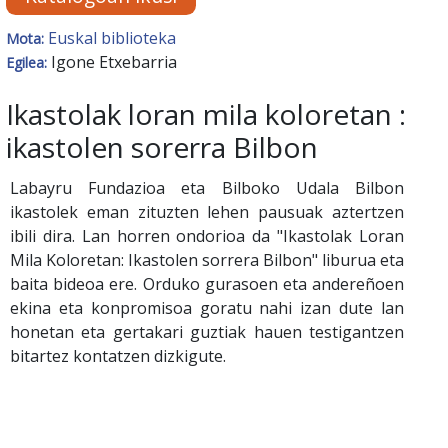
Euskal biblioteka
Mota:
Igone Etxebarria
Egilea:
Ikastolak loran mila koloretan :
ikastolen sorerra Bilbon
Labayru Fundazioa eta Bilboko Udala Bilbon
ikastolek eman zituzten lehen pausuak aztertzen
ibili dira. Lan horren ondorioa da "Ikastolak Loran
Mila Koloretan: Ikastolen sorrera Bilbon" liburua eta
baita bideoa ere. Orduko gurasoen eta andereñoen
ekina eta konpromisoa goratu nahi izan dute lan
honetan eta gertakari guztiak hauen testigantzen
bitartez kontatzen dizkigute.