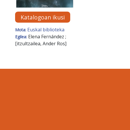
Katalogoan ikusi
Euskal biblioteka
Mota:
Elena Fernández ;
Egilea:
[itzultzailea, Ander Ros]