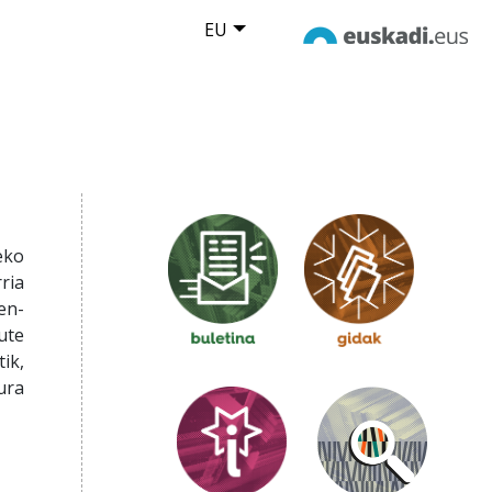
EU
eko
ria
en-
ute
ik,
ura