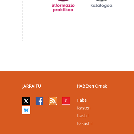
JARRAITU
HABEren Orriak
Habe
Ikasten
Ikasbil
Irakasbil