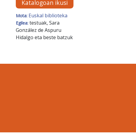
Katalogoan ikusi
Euskal biblioteka
Mota:
testuak, Sara
Egilea:
González de Aspuru
Hidalgo eta beste batzuk