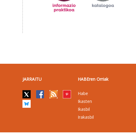
JARRAITU
HABEren Orriak
Habe
Ikasten
Ikasbil
Irakasbil