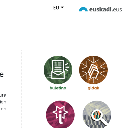
EU
e
ura
ien
ren