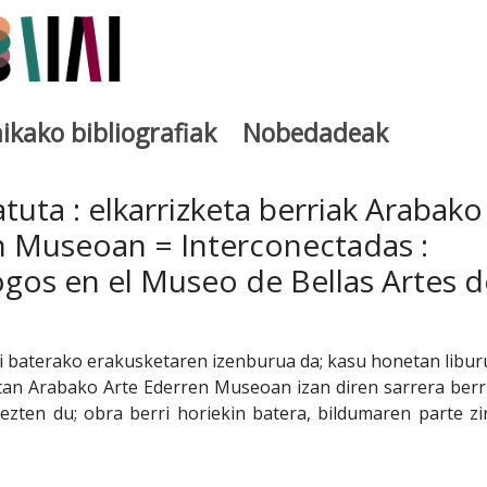
ikako bibliografiak
Nobedadeak
utegia
tuta : elkarrizketa berriak Arabako
n Museoan = Interconectadas :
ogos en el Museo de Bellas Artes d
i baterako erakusketaren izenburua da; kasu honetan libur
etan Arabako Arte Ederren Museoan izan diren sarrera berr
ezten du; obra berri horiekin batera, bildumaren parte zi
.