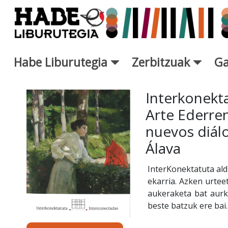
Eduki nagusira joan
Habe Liburutegia
Zerbitzuak
Ga
Eskuratu berriak Fitxa - Libur
Interkonekta
Arte Ederre
nuevos diál
Álava
InterKonektatuta ald
ekarria. Azken urte
aukeraketa bat aurk
beste batzuk ere bai