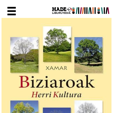
Eduki nagusira joan
Eskuratu berriak Fitxa - Liburu