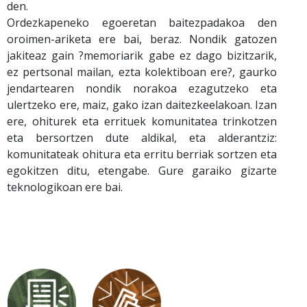
den.
Ordezkapeneko egoeretan baitezpadakoa den
oroimen-ariketa ere bai, beraz. Nondik gatozen
jakiteaz gain ?memoriarik gabe ez dago bizitzarik,
ez pertsonal mailan, ezta kolektiboan ere?, gaurko
jendartearen nondik norakoa ezagutzeko eta
ulertzeko ere, maiz, gako izan daitezkeelakoan. Izan
ere, ohiturek eta errituek komunitatea trinkotzen
eta bersortzen dute aldikal, eta alderantziz:
komunitateak ohitura eta erritu berriak sortzen eta
egokitzen ditu, etengabe. Gure garaiko gizarte
teknologikoan ere bai.