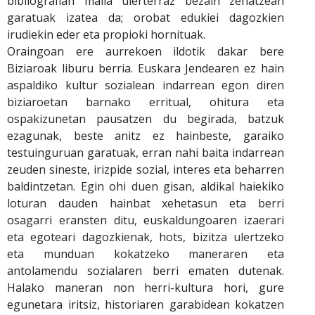
bibliografian maila ulerterraz bezain zehatzean
garatuak izatea da; orobat edukiei dagozkien
irudiekin eder eta propioki hornituak.
Oraingoan ere aurrekoen ildotik dakar bere
Biziaroak liburu berria. Euskara Jendearen ez hain
aspaldiko kultur sozialean indarrean egon diren
biziaroetan barnako erritual, ohitura eta
ospakizunetan pausatzen du begirada, batzuk
ezagunak, beste anitz ez hainbeste, garaiko
testuinguruan garatuak, erran nahi baita indarrean
zeuden sineste, irizpide sozial, interes eta beharren
baldintzetan. Egin ohi duen gisan, aldikal haiekiko
loturan dauden hainbat xehetasun eta berri
osagarri eransten ditu, euskaldungoaren izaerari
eta egoteari dagozkienak, hots, bizitza ulertzeko
eta munduan kokatzeko maneraren eta
antolamendu sozialaren berri ematen dutenak.
Halako maneran non herri-kultura hori, gure
egunetara iritsiz, historiaren garabidean kokatzen