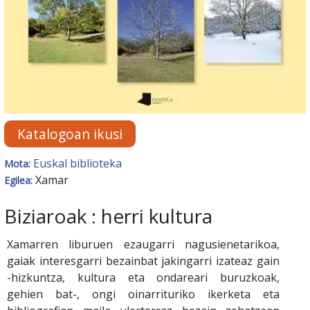
Katalogoan ikusi
Euskal biblioteka
Mota:
Xamar
Egilea:
Biziaroak : herri kultura
Xamarren liburuen ezaugarri nagusienetarikoa,
gaiak interesgarri bezainbat jakingarri izateaz gain
-hizkuntza, kultura eta ondareari buruzkoak,
gehien bat-, ongi oinarrituriko ikerketa eta