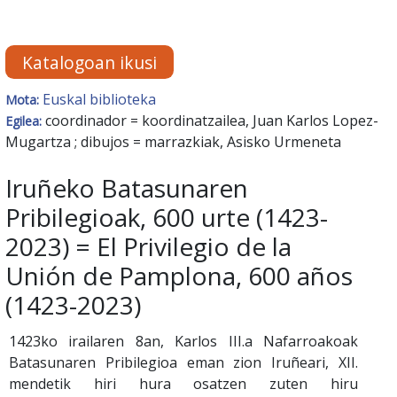
Katalogoan ikusi
Euskal biblioteka
Mota:
coordinador = koordinatzailea, Juan Karlos Lopez-
Egilea:
Mugartza ; dibujos = marrazkiak, Asisko Urmeneta
Iruñeko Batasunaren
Pribilegioak, 600 urte (1423-
2023) = El Privilegio de la
Unión de Pamplona, 600 años
(1423-2023)
1423ko irailaren 8an, Karlos III.a Nafarroakoak
Batasunaren Pribilegioa eman zion Iruñeari, XII.
mendetik hiri hura osatzen zuten hiru