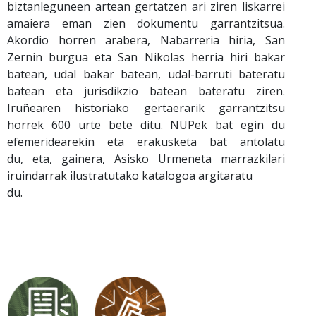
biztanleguneen artean gertatzen ari ziren liskarrei
amaiera eman zien dokumentu garrantzitsua.
Akordio horren arabera, Nabarreria hiria, San
Zernin burgua eta San Nikolas herria hiri bakar
batean, udal bakar batean, udal-barruti bateratu
batean eta jurisdikzio batean bateratu ziren.
Iruñearen historiako gertaerarik garrantzitsu
horrek 600 urte bete ditu. NUPek bat egin du
efemeridearekin eta erakusketa bat antolatu
du, eta, gainera, Asisko Urmeneta marrazkilari
iruindarrak ilustratutako katalogoa argitaratu
du.