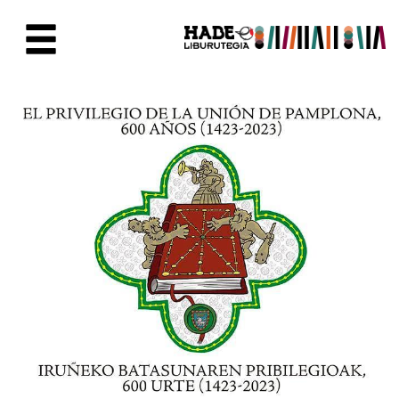
Eduki nagusira joan
Eskuratu berriak Fitxa - Liburu