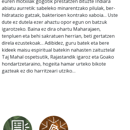
euren motxilak gogotik prestatzen dituzte Indiara
abiatu aurretik: sabeleko minarentzako pilulak, ber-
hidratazio gatzak, bakterioen kontrako xaboia… Uste
dute ez dutela ezer ahaztu opor egun on batzuk
igarotzeko. Baina ez dira ohartu Maharajaen,
tenpluen eta behi sakratuen herrian, beti gertatzen
direla ezustekoak… Adibidez, guru batek eta bere
kideek maisu espiritual batekin nahasten zaituztela!
Taj Mahal ospetsutik, Rajastandik igaroz eta Goako
hondartzetaraino, hogeita hamar urteko bikote
gazteak ez dio harritzeari utziko…