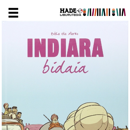
Eduki nagusira joan
Eskuratu berriak Fitxa - Liburu