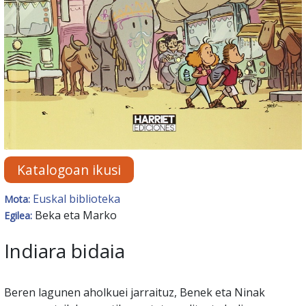
Katalogoan ikusi
Euskal biblioteka
Mota:
Beka eta Marko
Egilea:
Indiara bidaia
Beren lagunen aholkuei jarraituz, Benek eta Ninak